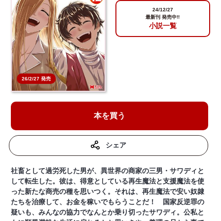
24/12/27
最新刊 発売中!!
小説一覧
26/2/27 発売
本を買う
シェア
社畜として過労死した男が、異世界の商家の三男・サワディと
して転生した。彼は、得意としている再生魔法と支援魔法を使
った新たな商売の種を思いつく。それは、再生魔法で安い奴隷
たちを治療して、お金を稼いでもらうことだ！ 国家反逆罪の
疑いも、みんなの協力でなんとか乗り切ったサワディ。公私と