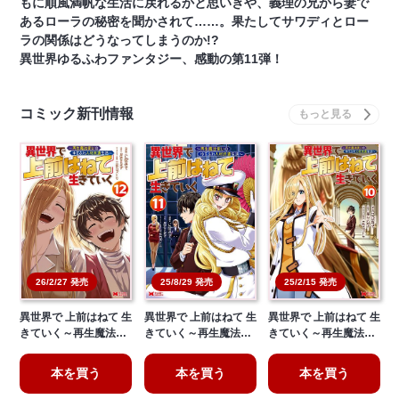
もに順風満帆な生活に戻れるかと思いきや、義理の兄から妻で
あるローラの秘密を聞かされて……。果たしてサワディとロー
ラの関係はどうなってしまうのか!?
異世界ゆるふわファンタジー、感動の第11弾！
コミック新刊情報
26/2/27 発売
25/8/29 発売
25/2/15 発売
異世界で 上前はねて 生
異世界で 上前はねて 生
異世界で 上前はねて 生
きていく～再生魔法…
きていく～再生魔法…
きていく～再生魔法…
本を買う
本を買う
本を買う