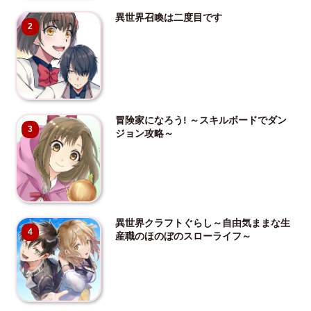
異世界召喚は二度目です
2
冒険家になろう! ～スキルボードでダン
3
ジョン攻略～
異世界クラフトぐらし～自由気ままな生
4
産職のほのぼのスローライフ～