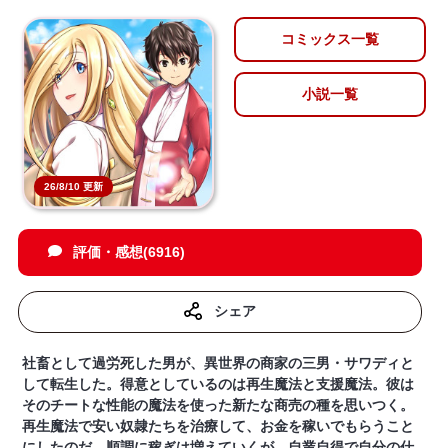
コミックス一覧
小説一覧
26/8/10 更新
評価・感想(6916)
シェア
社畜として過労死した男が、異世界の商家の三男・サワディと
して転生した。得意としているのは再生魔法と支援魔法。彼は
そのチートな性能の魔法を使った新たな商売の種を思いつく。
再生魔法で安い奴隷たちを治療して、お金を稼いでもらうこと
にしたのだ。順調に稼ぎは増えていくが、自業自得で自分の仕