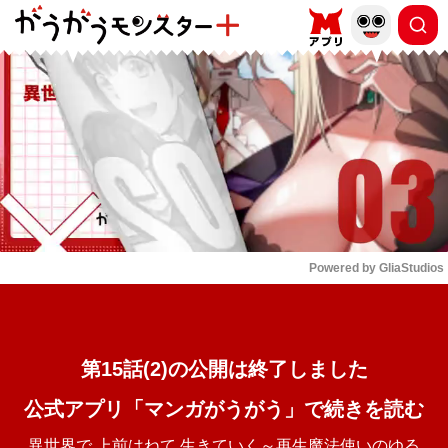
もっと読む
arrow_forward_ios
Powered by 
GliaStudios
Mute
第15話(2)の公開は終了しました
公式アプリ「マンガがうがう」で続きを読む
異世界で 上前はねて 生きていく～再生魔法使いのゆる