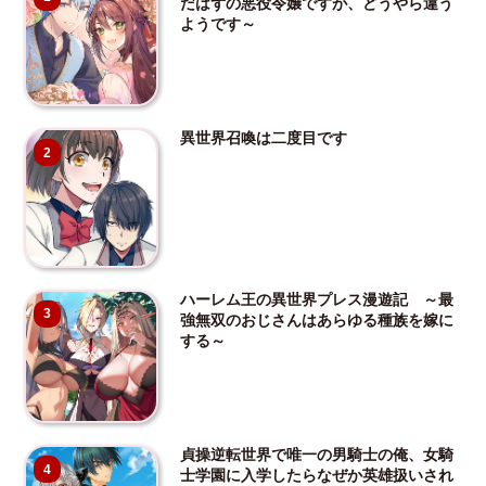
だはずの悪役令嬢ですが、どうやら違う
ようです～
異世界召喚は二度目です
2
ハーレム王の異世界プレス漫遊記 ～最
3
強無双のおじさんはあらゆる種族を嫁に
する～
貞操逆転世界で唯一の男騎士の俺、女騎
4
士学園に入学したらなぜか英雄扱いされ