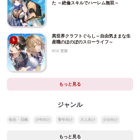
た ～絶倫スキルでハーレム無双～
異世界クラフトぐらし～自由気ままな生
5
産職のほのぼのスローライフ～
8/10 更新
もっと見る
ジャンル
転生・召喚
少年向け
青年向け
大人向け
少女向け
もっと見る