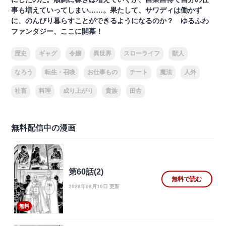
事も増えていってしまい……。果たして、サワディは働かず
に、のんびり暮らすことができるようになるのか？ ゆるふわ
ファンタジー、ここに開幕！
歴史
ギャグ
令嬢
異世界
スローライフ
獣人
なろう
転生・召喚
お仕事もの
チート
魔法
人外
社畜
料理
成り上がり
貴族
田舎
無料配信中の漫画
第60話(2)
無料で読む
2026年08月10日 更新
無料