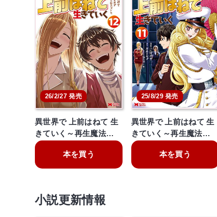
26/2/27 発売
25/8/29 発売
異世界で 上前はねて 生
異世界で 上前はねて 生
きていく～再生魔法…
きていく～再生魔法…
本を買う
本を買う
小説更新情報