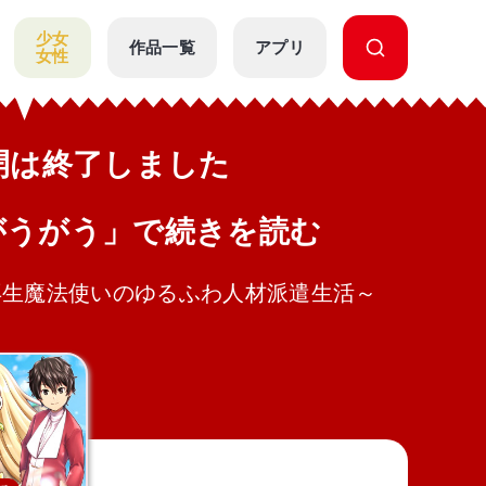
少女
作品一覧
アプリ
女性
公開は終了しました
がうがう」で続きを読む
再生魔法使いのゆるふわ人材派遣生活～