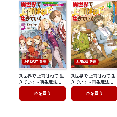
21/5/28 発売
24/12/27 発売
異世界で 上前はねて 生
異世界で 上前はねて 生
きていく～再生魔法…
きていく～再生魔法…
本を買う
本を買う