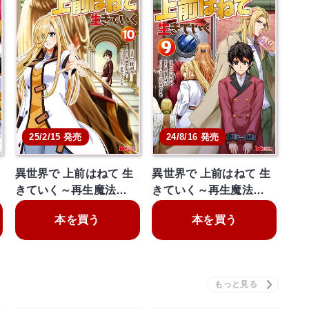
25/2/15 発売
24/8/16 発売
異世界で 上前はねて 生
異世界で 上前はねて 生
きていく～再生魔法…
きていく～再生魔法…
本を買う
本を買う