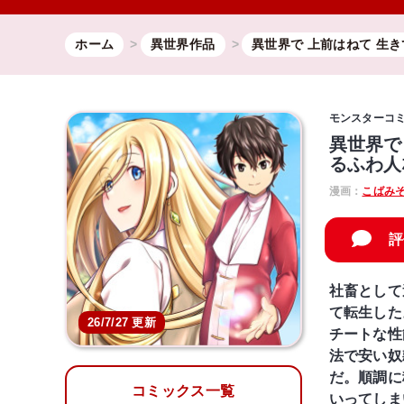
ホーム
異世界作品
異世界で 上前はねて 生
モンスターコ
異世界で
るふわ人
漫画：
こばみ
評
社畜として
て転生した
26/7/27 更新
チートな性
法で安い奴
だ。順調に
コミックス一覧
いってしま