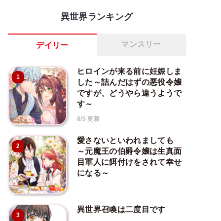
異世界ランキング
マンスリー
デイリー
ヒロインが来る前に妊娠しま
1
した～詰んだはずの悪役令嬢
ですが、どうやら違うようで
す～
8/5 更新
愛さないといわれましても
2
～元魔王の伯爵令嬢は生真面
目軍人に餌付けをされて幸せ
になる～
異世界召喚は二度目です
3