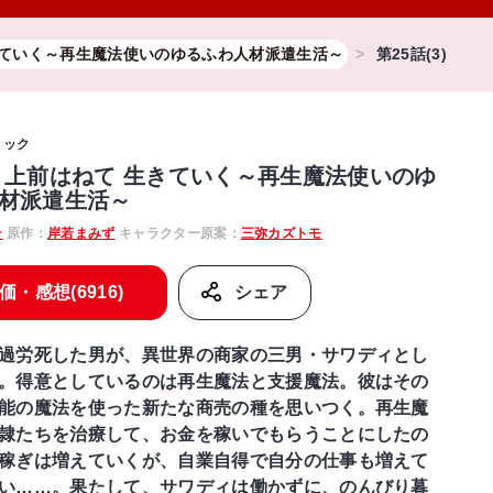
きていく～再生魔法使いのゆるふわ人材派遣生活～
第25話(3)
ミック
 上前はねて 生きていく～再生魔法使いのゆ
材派遣生活～
そ
原作：
岸若まみず
キャラクター原案：
三弥カズトモ
価・感想(6916)
シェア
過労死した男が、異世界の商家の三男・サワディとし
。得意としているのは再生魔法と支援魔法。彼はその
能の魔法を使った新たな商売の種を思いつく。再生魔
隷たちを治療して、お金を稼いでもらうことにしたの
稼ぎは増えていくが、自業自得で自分の仕事も増えて
い……。果たして、サワディは働かずに、のんびり暮