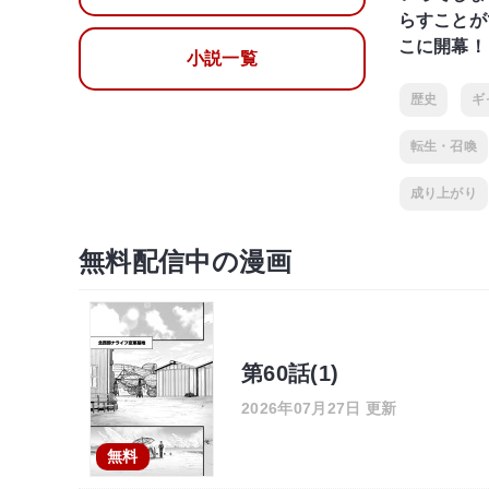
らすことが
こに開幕！
小説一覧
歴史
ギ
転生・召喚
成り上がり
無料配信中の漫画
第60話(1)
2026年07月27日 更新
無料