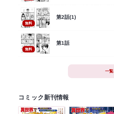
第2話(1)
無料
第1話
無料
一覧
コミック新刊情報