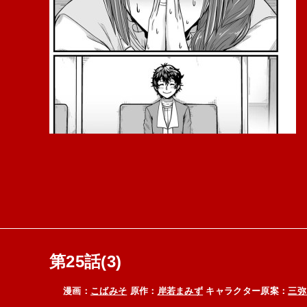
第25話(3)
漫画：
こばみそ
原作：
岸若まみず
キャラクター原案：
三弥