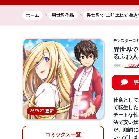
ホーム
異世界作品
異世界で 上前はねて 生
モンスターコ
異世界で
るふわ人
漫画：
こばみ
評
社畜として
て転生した
26/7/27 更新
チートな性
法で安い奴
だ。順調に
コミックス一覧
いってしま