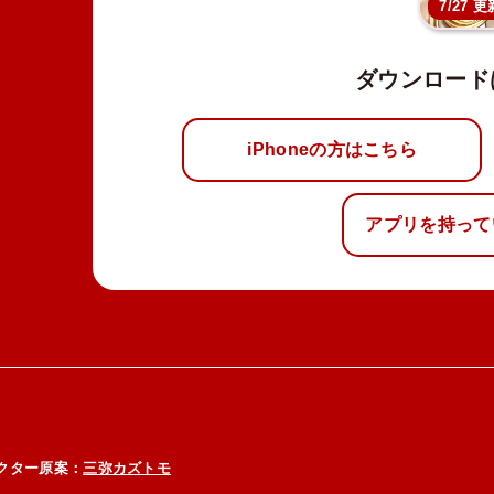
7/27 更
ダウンロード
iPhoneの方はこちら
アプリを持って
クター原案：
三弥カズトモ