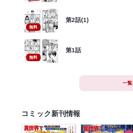
第2話(1)
無料
第1話
無料
一覧
コミック新刊情報