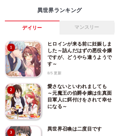
異世界ランキング
マンスリー
デイリー
ヒロインが来る前に妊娠しま
1
した～詰んだはずの悪役令嬢
ですが、どうやら違うようで
す～
8/5 更新
愛さないといわれましても
2
～元魔王の伯爵令嬢は生真面
目軍人に餌付けをされて幸せ
になる～
異世界召喚は二度目です
3