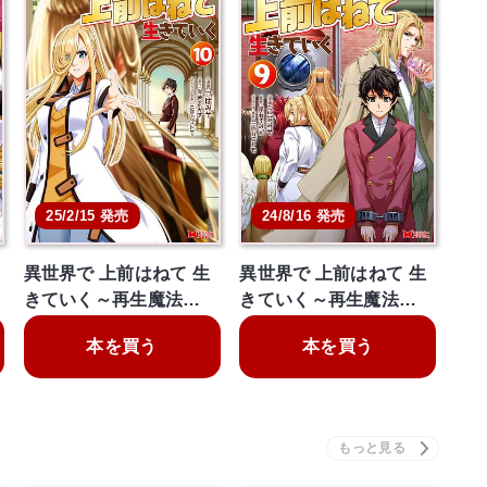
25/2/15 発売
24/8/16 発売
異世界で 上前はねて 生
異世界で 上前はねて 生
きていく～再生魔法…
きていく～再生魔法…
本を買う
本を買う