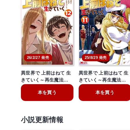
26/2/27 発売
25/8/29 発売
異世界で 上前はねて 生
異世界で 上前はねて 生
きていく～再生魔法…
きていく～再生魔法…
本を買う
本を買う
小説更新情報