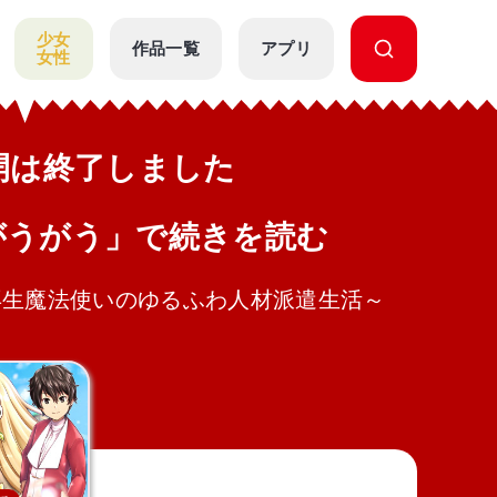
少女
作品一覧
アプリ
女性
公開は終了しました
がうがう」で続きを読む
再生魔法使いのゆるふわ人材派遣生活～