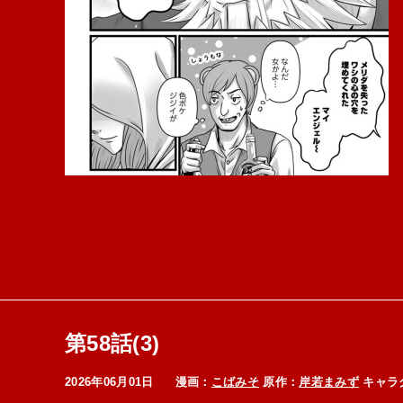
第58話(3)
2026年06月01日
漫画：
こばみそ
原作：
岸若まみず
キャラ