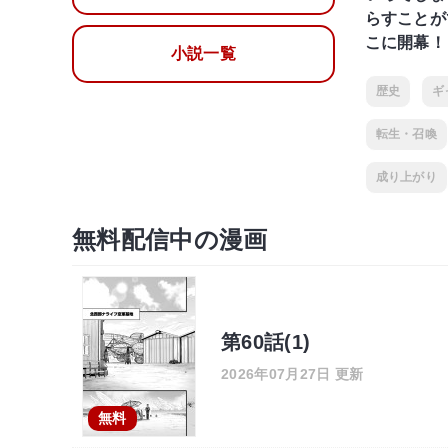
らすことが
こに開幕！
小説一覧
歴史
ギ
転生・召喚
成り上がり
無料配信中の漫画
第60話(1)
2026年07月27日 更新
無料