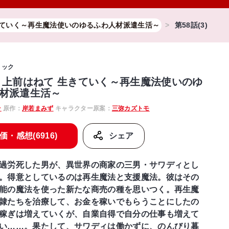
きていく～再生魔法使いのゆるふわ人材派遣生活～
第58話(3)
ミック
 上前はねて 生きていく～再生魔法使いのゆ
材派遣生活～
そ
原作：
岸若まみず
キャラクター原案：
三弥カズトモ
価・感想(6916)
シェア
過労死した男が、異世界の商家の三男・サワディとし
。得意としているのは再生魔法と支援魔法。彼はその
能の魔法を使った新たな商売の種を思いつく。再生魔
隷たちを治療して、お金を稼いでもらうことにしたの
稼ぎは増えていくが、自業自得で自分の仕事も増えて
い……。果たして、サワディは働かずに、のんびり暮