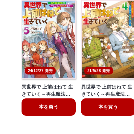
21/5/28 発売
24/12/27 発売
異世界で 上前はねて 生
異世界で 上前はねて 生
きていく～再生魔法…
きていく～再生魔法…
本を買う
本を買う