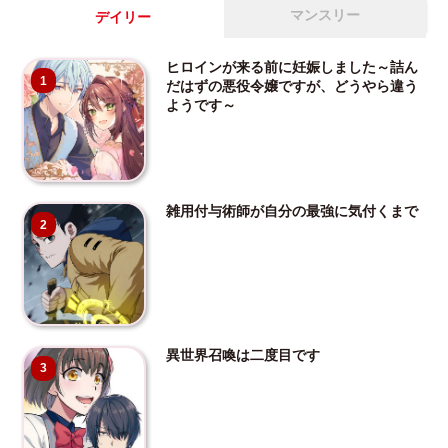
マンスリー
デイリー
ヒロインが来る前に妊娠しました～詰ん
1
だはずの悪役令嬢ですが、どうやら違う
ようです～
雑用付与術師が自分の最強に気付くまで
2
異世界召喚は二度目です
3