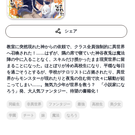
シェア
教室に突然現れた神からの依頼で、クラス全員強制的に異世界
へ召喚された！……はずが、隅の席で寝ていた神谷夜兎は魔法
陣の中に入ることなく、スキルだけ授かったまま現実世界に留
まることになった。ほとぼりが冷め高校生になり、平穏な毎日
を過ごそうとするが、学校がテロリストに占拠されたり、異世
界からモンスターが現れたりと夜兎の住む街で次々に騒動が起
こってしまい……。無気力少年が世界を救う？ 「小説家にな
ろう」発、大人気ファンタジー、待望の書籍化！
同級生
非異世界
ファンタジー
最強
高校生
美少女
学園
チート
妹
魔法
なろう