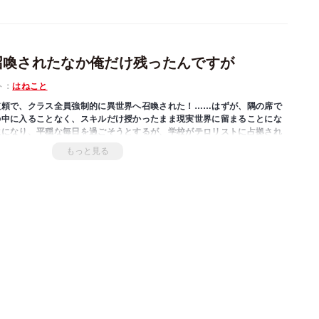
召喚されたなか俺だけ残ったんですが
ト：
はねこと
依頼で、クラス全員強制的に異世界へ召喚された！……はずが、隅の席で
の中に入ることなく、スキルだけ授かったまま現実世界に留まることにな
生になり、平穏な毎日を過ごそうとするが、学校がテロリストに占拠され
ーが現れたりと夜兎の住む街で次々に騒動が起こってしまい……。無気力
もっと見る
説家になろう」発、大人気ファンタジー、待望の書籍化！