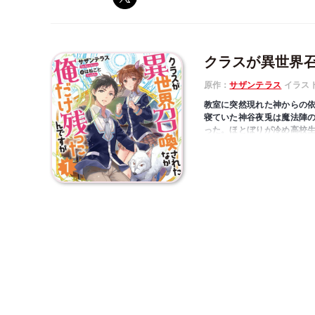
クラスが異世界
原作：
サザンテラス
イラス
教室に突然現れた神からの
寝ていた神谷夜兎は魔法陣
った。ほとぼりが冷め高校
たり、異世界からモンスタ
少年が世界を救う？ 「小