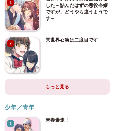
1
した～詰んだはずの悪役令嬢
ですが、どうやら違うようで
す～
異世界召喚は二度目です
2
もっと見る
少年／青年
青春爆走！
1