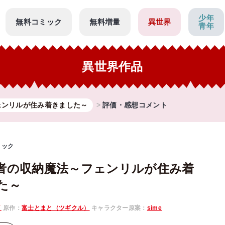
少年
無料コミック
無料増量
異世界
青年
異世界作品
ェンリルが住み着きました～
評価・感想コメント
ミック
者の収納魔法～フェンリルが住み着
た～
イ
原作：
富士とまと（ツギクル）
キャラクター原案：
sime