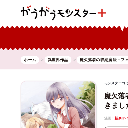
ホーム
異世界作品
魔欠落者の収納魔法～フ
モンスターコ
魔欠落
きまし
漫画：
新奈ケ