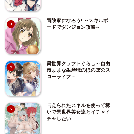
冒険家になろう! ～スキルボ
3
ードでダンジョン攻略～
異世界クラフトぐらし～自由
4
気ままな生産職のほのぼのス
ローライフ～
与えられたスキルを使って稼
5
いで異世界美女達とイチャイ
チャしたい