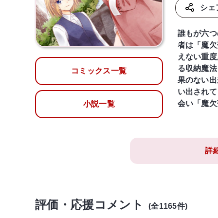
シェ
誰もが六つ
者は「魔欠
えない重度
る収納魔法
コミックス一覧
果のない出
い出されて
会い「魔欠
小説一覧
詳
評価・応援コメント
(全1165件)