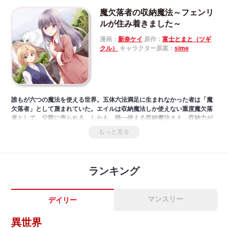
魔欠落者の収納魔法～フェンリ
ルが住み着きました～
漫画：
新奈ケイ
原作：
富士とまと（ツギ
クル）
キャラクター原案：
sime
誰もが六つの魔法を使える世界。五体六法満足に生まれなかった者は「魔
欠落者」として蔑まれていた。エイルは収納魔法しか使えない重度魔欠落
者として、父親に売られる。しかも、唯一使える収納魔法さえ、収納力が
大きいだけで、状態維持や時間停止効果のない出来損ない魔法だった。そ
もっと見る
のため、売られた先の店も追い出されてしまう。そんなエイルは、魔欠落
者の少年ルークと出会い「魔欠落者が幸せに暮らせる場所」を探し始め
――。
ランキング
マンスリー
デイリー
異世界