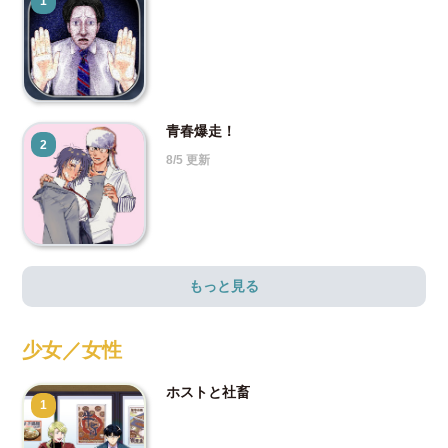
1
青春爆走！
2
8/5 更新
もっと見る
少女／女性
ホストと社畜
1