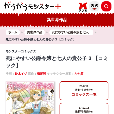
異世界作品
ホーム
異世界作品
死にやすい公爵令嬢と七人...
死にやすい公爵令嬢と七人の貴公子 3 【コミック】
モンスターコミックス
死にやすい公爵令嬢と七人の貴公子 3 【コミ
ック】
漫画：
鈴木イゾ
原作：
瀬尾照
キャラクター原案：
六七質
23/8/10
最新刊 発売中!!
コミックス一覧
17/12/15
最新刊 発売中!!