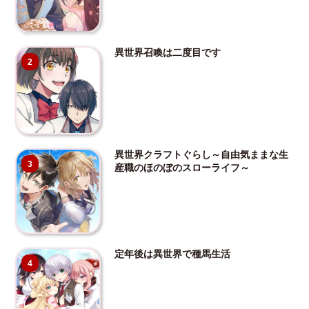
異世界召喚は二度目です
2
異世界クラフトぐらし～自由気ままな生
3
産職のほのぼのスローライフ～
定年後は異世界で種馬生活
4