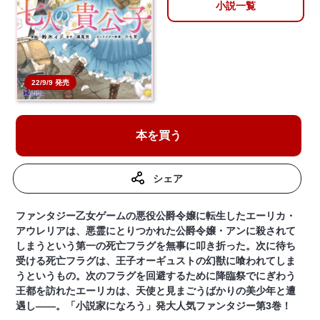
小説一覧
22/9/9 発売
本を買う
シェア
ファンタジー乙女ゲームの悪役公爵令嬢に転生したエーリカ・
アウレリアは、悪霊にとりつかれた公爵令嬢・アンに殺されて
しまうという第一の死亡フラグを無事に叩き折った。次に待ち
受ける死亡フラグは、王子オーギュストの幻獣に喰われてしま
うというもの。次のフラグを回避するために降臨祭でにぎわう
王都を訪れたエーリカは、天使と見まごうばかりの美少年と遭
遇し――。「小説家になろう」発大人気ファンタジー第3巻！