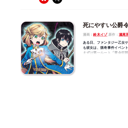
死にやすい公爵
漫画：
鈴木イゾ
原作：
瀬尾
ある日、ファンタジー乙女
も彼女は、猟奇事件イベン
まずは第一ルート「黄金狂
カだったが――。