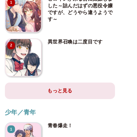
1
した～詰んだはずの悪役令嬢
ですが、どうやら違うようで
す～
異世界召喚は二度目です
2
もっと見る
少年／青年
青春爆走！
1