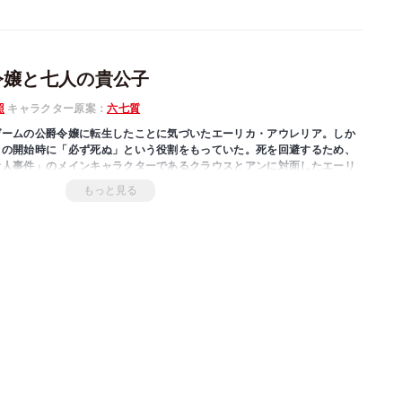
令嬢と七人の貴公子
照
キャラクター原案：
六七質
ゲームの公爵令嬢に転生したことに気づいたエーリカ・アウレリア。しか
トの開始時に「必ず死ぬ」という役割をもっていた。死を回避するため、
殺人事件」のメインキャラクターであるクラウスとアンに対面したエーリ
もっと見る