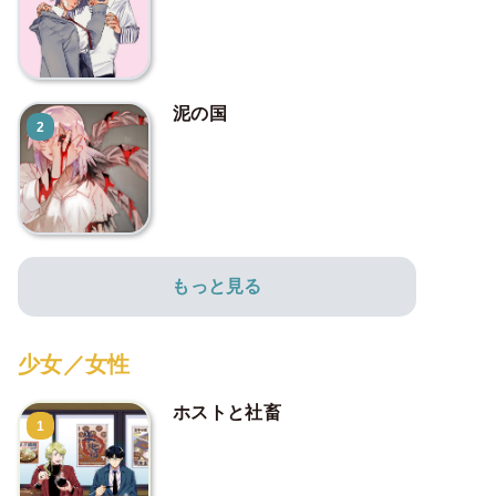
泥の国
2
もっと見る
少女／女性
ホストと社畜
1