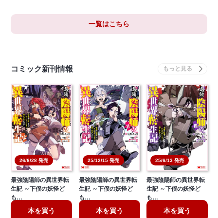
一覧はこちら
コミック新刊情報
26/6/28 発売
25/12/15 発売
25/6/13 発売
最強陰陽師の異世界転
最強陰陽師の異世界転
最強陰陽師の異世界転
生記 ～下僕の妖怪ど
生記 ～下僕の妖怪ど
生記 ～下僕の妖怪ど
も…
も…
も…
本を買う
本を買う
本を買う