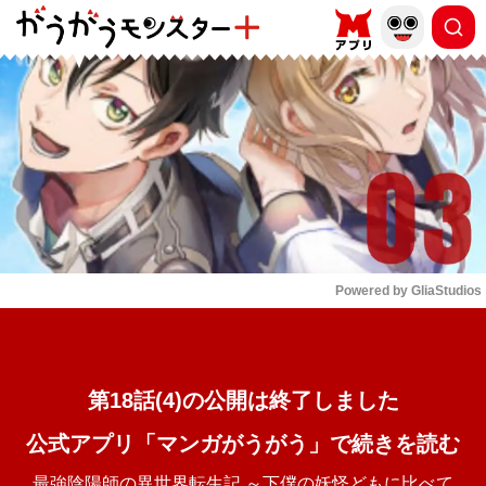
もっと読む
arrow_forward_ios
Powered by 
GliaStudios
Mute
第18話(4)の公開は終了しました
公式アプリ「マンガがうがう」で続きを読む
最強陰陽師の異世界転生記 ～下僕の妖怪どもに比べて