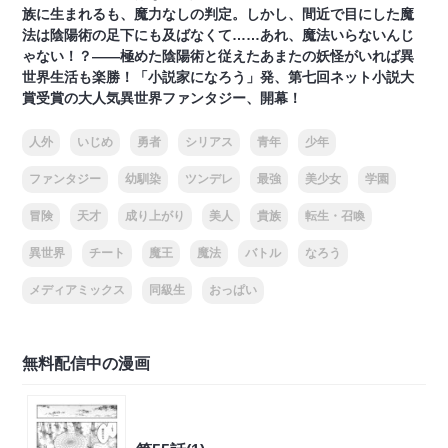
族に生まれるも、魔力なしの判定。しかし、間近で目にした魔
法は陰陽術の足下にも及ばなくて……あれ、魔法いらないんじ
ゃない！？――極めた陰陽術と従えたあまたの妖怪がいれば異
世界生活も楽勝！「小説家になろう」発、第七回ネット小説大
賞受賞の大人気異世界ファンタジー、開幕！
人外
いじめ
勇者
シリアス
青年
少年
ファンタジー
幼馴染
ツンデレ
最強
美少女
学園
冒険
天才
成り上がり
美人
貴族
転生・召喚
異世界
チート
魔王
魔法
バトル
なろう
メディアミックス
同級生
おっぱい
無料配信中の漫画