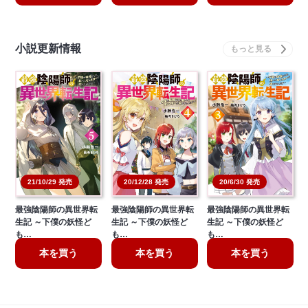
小説更新情報
20/6/30 発売
21/10/29 発売
20/12/28 発売
最強陰陽師の異世界転
最強陰陽師の異世界転
最強陰陽師の異世界転
生記 ～下僕の妖怪ど
生記 ～下僕の妖怪ど
生記 ～下僕の妖怪ど
も…
も…
も…
本を買う
本を買う
本を買う