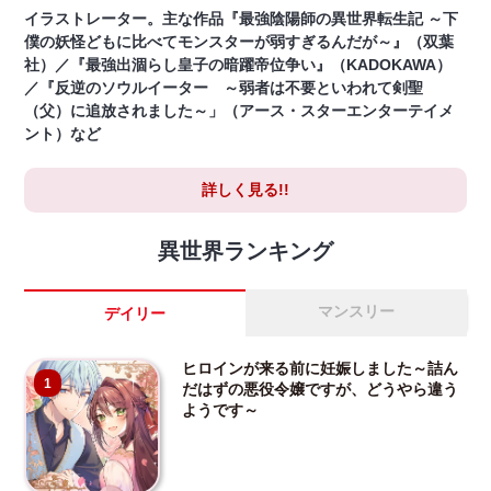
イラストレーター。主な作品『最強陰陽師の異世界転生記 ～下
僕の妖怪どもに比べてモンスターが弱すぎるんだが～』（双葉
社）／『最強出涸らし皇子の暗躍帝位争い』（KADOKAWA）
／『反逆のソウルイーター ～弱者は不要といわれて剣聖
（父）に追放されました～」（アース・スターエンターテイメ
ント）など
詳しく見る!!
異世界ランキング
マンスリー
デイリー
ヒロインが来る前に妊娠しました～詰ん
1
だはずの悪役令嬢ですが、どうやら違う
ようです～