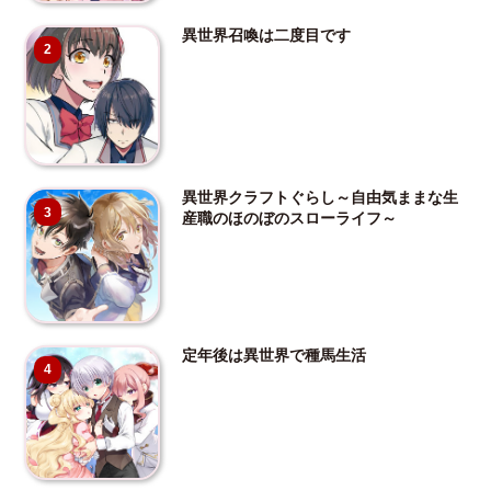
異世界召喚は二度目です
2
異世界クラフトぐらし～自由気ままな生
3
産職のほのぼのスローライフ～
定年後は異世界で種馬生活
4