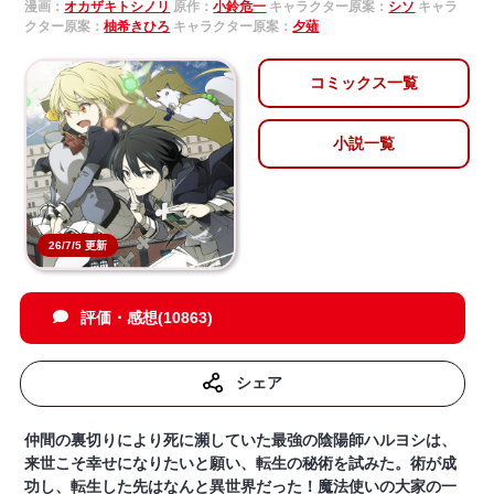
漫画：
オカザキトシノリ
原作：
小鈴危一
キャラクター原案：
シソ
キャラ
クター原案：
柚希きひろ
キャラクター原案：
夕薙
コミックス一覧
小説一覧
26/7/5 更新
評価・感想(10863)
シェア
仲間の裏切りにより死に瀕していた最強の陰陽師ハルヨシは、
来世こそ幸せになりたいと願い、転生の秘術を試みた。術が成
功し、転生した先はなんと異世界だった！魔法使いの大家の一