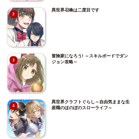
異世界召喚は二度目です
2
冒険家になろう! ～スキルボードでダン
3
ジョン攻略～
異世界クラフトぐらし～自由気ままな生
4
産職のほのぼのスローライフ～