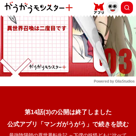
もっと読む
arrow_forward_ios
Powered by 
GliaStudios
Mute
第14話(3)の公開は終了しました
公式アプリ「マンガがうがう」で続きを読む
最強陰陽師の異世界転生記 ～下僕の妖怪どもに比べて