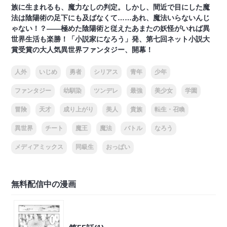
族に生まれるも、魔力なしの判定。しかし、間近で目にした魔
法は陰陽術の足下にも及ばなくて……あれ、魔法いらないんじ
ゃない！？――極めた陰陽術と従えたあまたの妖怪がいれば異
世界生活も楽勝！「小説家になろう」発、第七回ネット小説大
賞受賞の大人気異世界ファンタジー、開幕！
人外
いじめ
勇者
シリアス
青年
少年
ファンタジー
幼馴染
ツンデレ
最強
美少女
学園
冒険
天才
成り上がり
美人
貴族
転生・召喚
異世界
チート
魔王
魔法
バトル
なろう
メディアミックス
同級生
おっぱい
無料配信中の漫画