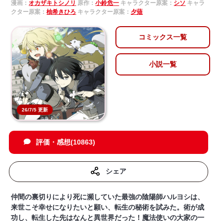
漫画：
オカザキトシノリ
原作：
小鈴危一
キャラクター原案：
シソ
キャラ
クター原案：
柚希きひろ
キャラクター原案：
夕薙
コミックス一覧
小説一覧
26/7/5 更新
評価・感想(10863)
シェア
仲間の裏切りにより死に瀕していた最強の陰陽師ハルヨシは、
来世こそ幸せになりたいと願い、転生の秘術を試みた。術が成
功し、転生した先はなんと異世界だった！魔法使いの大家の一