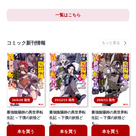
一覧はこちら
コミック新刊情報
26/6/28 発売
25/12/15 発売
25/6/13 発売
最強陰陽師の異世界転
最強陰陽師の異世界転
最強陰陽師の異世界転
生記 ～下僕の妖怪ど
生記 ～下僕の妖怪ど
生記 ～下僕の妖怪ど
も…
も…
も…
本を買う
本を買う
本を買う