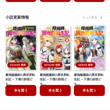
小説更新情報
20/6/30 発売
21/10/29 発売
20/12/28 発売
最強陰陽師の異世界転
最強陰陽師の異世界転
最強陰陽師の異世界転
生記 ～下僕の妖怪ど
生記 ～下僕の妖怪ど
生記 ～下僕の妖怪ど
も…
も…
も…
本を買う
本を買う
本を買う