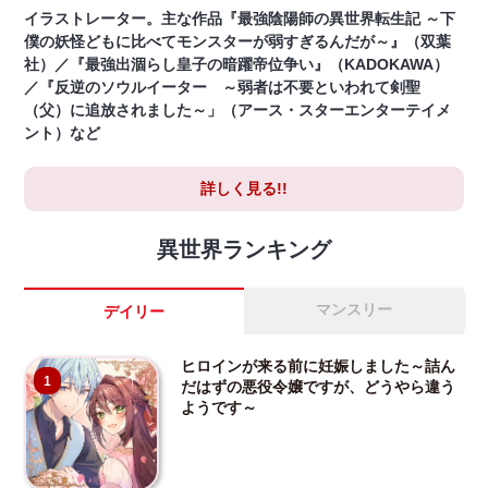
イラストレーター。主な作品『最強陰陽師の異世界転生記 ～下
僕の妖怪どもに比べてモンスターが弱すぎるんだが～』（双葉
社）／『最強出涸らし皇子の暗躍帝位争い』（KADOKAWA）
／『反逆のソウルイーター ～弱者は不要といわれて剣聖
（父）に追放されました～」（アース・スターエンターテイメ
ント）など
詳しく見る!!
異世界ランキング
マンスリー
デイリー
ヒロインが来る前に妊娠しました～詰ん
1
だはずの悪役令嬢ですが、どうやら違う
ようです～