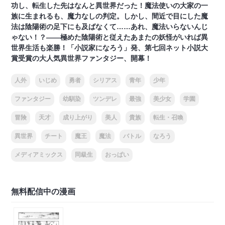
功し、転生した先はなんと異世界だった！魔法使いの大家の一
族に生まれるも、魔力なしの判定。しかし、間近で目にした魔
法は陰陽術の足下にも及ばなくて……あれ、魔法いらないんじ
ゃない！？――極めた陰陽術と従えたあまたの妖怪がいれば異
世界生活も楽勝！「小説家になろう」発、第七回ネット小説大
賞受賞の大人気異世界ファンタジー、開幕！
人外
いじめ
勇者
シリアス
青年
少年
ファンタジー
幼馴染
ツンデレ
最強
美少女
学園
冒険
天才
成り上がり
美人
貴族
転生・召喚
異世界
チート
魔王
魔法
バトル
なろう
メディアミックス
同級生
おっぱい
無料配信中の漫画