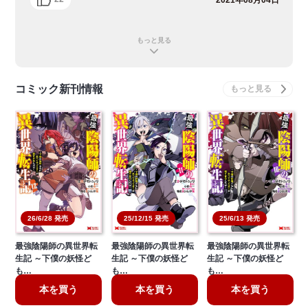
もっと見る
コミック新刊情報
26/6/28 発売
25/12/15 発売
25/6/13 発売
最強陰陽師の異世界転
最強陰陽師の異世界転
最強陰陽師の異世界転
生記 ～下僕の妖怪ど
生記 ～下僕の妖怪ど
生記 ～下僕の妖怪ど
も…
も…
も…
本を買う
本を買う
本を買う