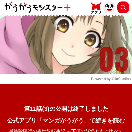
もっと読む
arrow_forward_ios
Powered by 
GliaStudios
Mute
第11話(3)の公開は終了しました
公式アプリ「マンガがうがう」で続きを読む
最強陰陽師の異世界転生記 ～下僕の妖怪どもに比べて