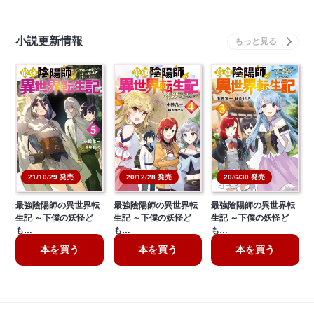
小説更新情報
20/6/30 発売
21/10/29 発売
20/12/28 発売
最強陰陽師の異世界転
最強陰陽師の異世界転
最強陰陽師の異世界転
生記 ～下僕の妖怪ど
生記 ～下僕の妖怪ど
生記 ～下僕の妖怪ど
も…
も…
も…
本を買う
本を買う
本を買う