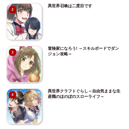
異世界召喚は二度目です
2
冒険家になろう! ～スキルボードでダン
3
ジョン攻略～
異世界クラフトぐらし～自由気ままな生
4
産職のほのぼのスローライフ～