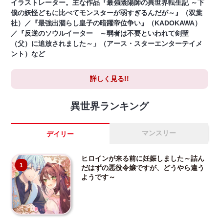
イラストレーター。主な作品『最強陰陽師の異世界転生記 ～下
僕の妖怪どもに比べてモンスターが弱すぎるんだが～』（双葉
社）／『最強出涸らし皇子の暗躍帝位争い』（KADOKAWA）
／『反逆のソウルイーター ～弱者は不要といわれて剣聖
（父）に追放されました～」（アース・スターエンターテイメ
ント）など
詳しく見る!!
異世界ランキング
マンスリー
デイリー
ヒロインが来る前に妊娠しました～詰ん
1
だはずの悪役令嬢ですが、どうやら違う
ようです～