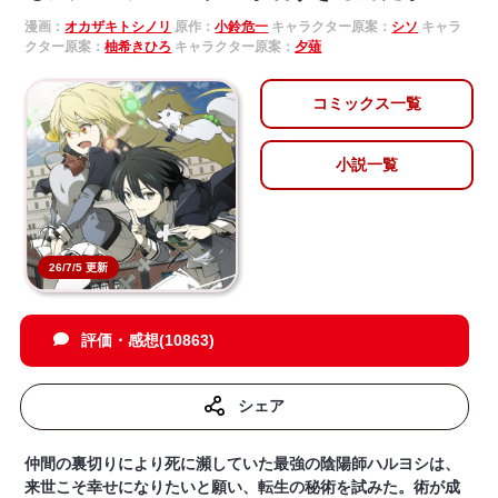
漫画：
オカザキトシノリ
原作：
小鈴危一
キャラクター原案：
シソ
キャラ
クター原案：
柚希きひろ
キャラクター原案：
夕薙
コミックス一覧
小説一覧
26/7/5 更新
評価・感想(10863)
シェア
仲間の裏切りにより死に瀕していた最強の陰陽師ハルヨシは、
来世こそ幸せになりたいと願い、転生の秘術を試みた。術が成