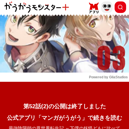
もっと読む
arrow_forward_ios
Powered by 
GliaStudios
Mute
第52話(2)の公開は終了しました
公式アプリ「マンガがうがう」で続きを読む
最強陰陽師の異世界転生記 ～下僕の妖怪どもに比べて