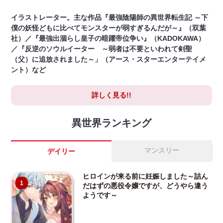
イラストレーター。主な作品『最強陰陽師の異世界転生記 ～下
僕の妖怪どもに比べてモンスターが弱すぎるんだが～』（双葉
社）／『最強出涸らし皇子の暗躍帝位争い』（KADOKAWA）
／『反逆のソウルイーター ～弱者は不要といわれて剣聖
（父）に追放されました～」（アース・スターエンターテイメ
ント）など
詳しく見る!!
異世界ランキング
マンスリー
デイリー
ヒロインが来る前に妊娠しました～詰ん
1
だはずの悪役令嬢ですが、どうやら違う
ようです～