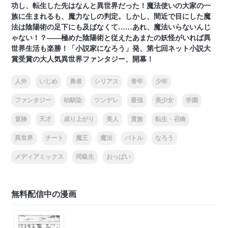
功し、転生した先はなんと異世界だった！魔法使いの大家の一
族に生まれるも、魔力なしの判定。しかし、間近で目にした魔
法は陰陽術の足下にも及ばなくて……あれ、魔法いらないんじ
ゃない！？――極めた陰陽術と従えたあまたの妖怪がいれば異
世界生活も楽勝！「小説家になろう」発、第七回ネット小説大
賞受賞の大人気異世界ファンタジー、開幕！
人外
いじめ
勇者
シリアス
青年
少年
ファンタジー
幼馴染
ツンデレ
最強
美少女
学園
冒険
天才
成り上がり
美人
貴族
転生・召喚
異世界
チート
魔王
魔法
バトル
なろう
メディアミックス
同級生
おっぱい
無料配信中の漫画