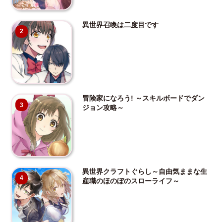
異世界召喚は二度目です
2
冒険家になろう! ～スキルボードでダン
3
ジョン攻略～
異世界クラフトぐらし～自由気ままな生
4
産職のほのぼのスローライフ～