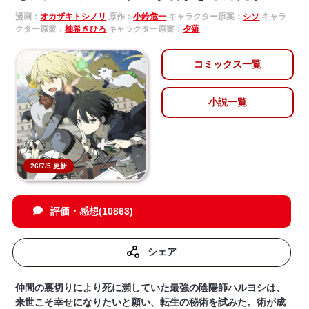
漫画：
オカザキトシノリ
原作：
小鈴危一
キャラクター原案：
シソ
キャラ
クター原案：
柚希きひろ
キャラクター原案：
夕薙
コミックス一覧
小説一覧
26/7/5 更新
評価・感想(10863)
シェア
仲間の裏切りにより死に瀕していた最強の陰陽師ハルヨシは、
来世こそ幸せになりたいと願い、転生の秘術を試みた。術が成