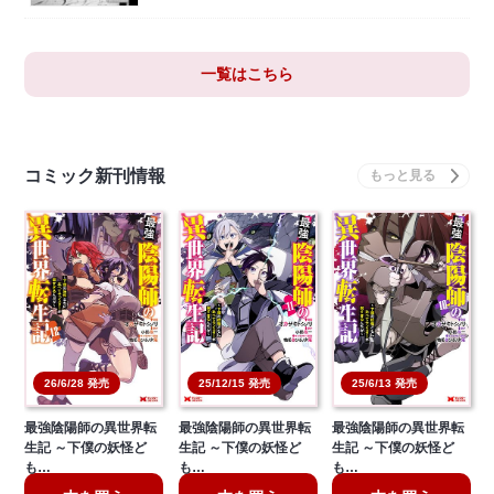
一覧はこちら
コミック新刊情報
26/6/28 発売
25/12/15 発売
25/6/13 発売
最強陰陽師の異世界転
最強陰陽師の異世界転
最強陰陽師の異世界転
生記 ～下僕の妖怪ど
生記 ～下僕の妖怪ど
生記 ～下僕の妖怪ど
も…
も…
も…