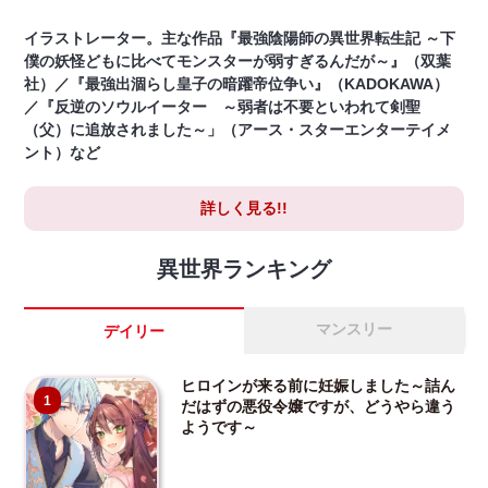
イラストレーター。主な作品『最強陰陽師の異世界転生記 ～下
僕の妖怪どもに比べてモンスターが弱すぎるんだが～』（双葉
社）／『最強出涸らし皇子の暗躍帝位争い』（KADOKAWA）
／『反逆のソウルイーター ～弱者は不要といわれて剣聖
（父）に追放されました～」（アース・スターエンターテイメ
ント）など
詳しく見る!!
異世界ランキング
マンスリー
デイリー
ヒロインが来る前に妊娠しました～詰ん
1
だはずの悪役令嬢ですが、どうやら違う
ようです～