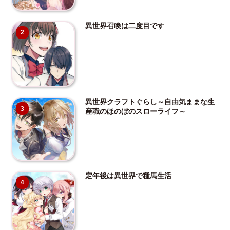
異世界召喚は二度目です
2
異世界クラフトぐらし～自由気ままな生
3
産職のほのぼのスローライフ～
定年後は異世界で種馬生活
4