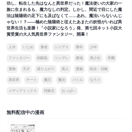
功し、転生した先はなんと異世界だった！魔法使いの大家の一
族に生まれるも、魔力なしの判定。しかし、間近で目にした魔
法は陰陽術の足下にも及ばなくて……あれ、魔法いらないんじ
ゃない！？――極めた陰陽術と従えたあまたの妖怪がいれば異
世界生活も楽勝！「小説家になろう」発、第七回ネット小説大
賞受賞の大人気異世界ファンタジー、開幕！
人外
いじめ
勇者
シリアス
青年
少年
ファンタジー
幼馴染
ツンデレ
最強
美少女
学園
冒険
天才
成り上がり
美人
貴族
転生・召喚
異世界
チート
魔王
魔法
バトル
なろう
メディアミックス
同級生
おっぱい
無料配信中の漫画