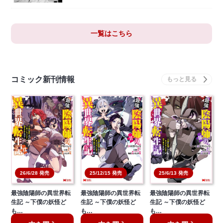
一覧はこちら
コミック新刊情報
26/6/28 発売
25/12/15 発売
25/6/13 発売
最強陰陽師の異世界転
最強陰陽師の異世界転
最強陰陽師の異世界転
生記 ～下僕の妖怪ど
生記 ～下僕の妖怪ど
生記 ～下僕の妖怪ど
も…
も…
も…