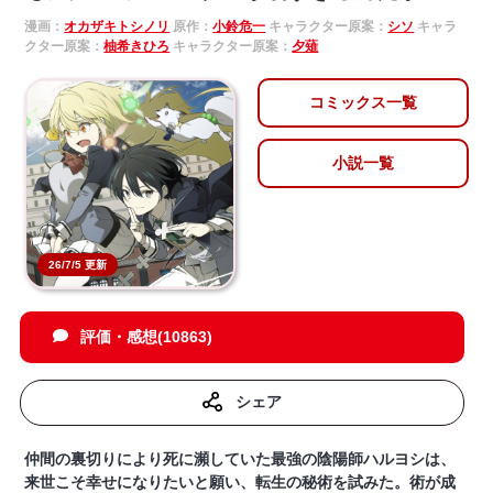
漫画：
オカザキトシノリ
原作：
小鈴危一
キャラクター原案：
シソ
キャラ
クター原案：
柚希きひろ
キャラクター原案：
夕薙
コミックス一覧
小説一覧
26/7/5 更新
評価・感想(10863)
シェア
仲間の裏切りにより死に瀕していた最強の陰陽師ハルヨシは、
来世こそ幸せになりたいと願い、転生の秘術を試みた。術が成