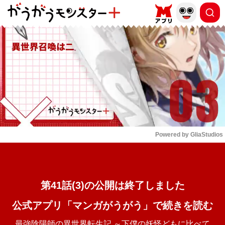
もっと読む
arrow_forward_ios
Powered by 
GliaStudios
Mute
第41話(3)の公開は終了しました
公式アプリ「マンガがうがう」で続きを読む
最強陰陽師の異世界転生記 ～下僕の妖怪どもに比べて