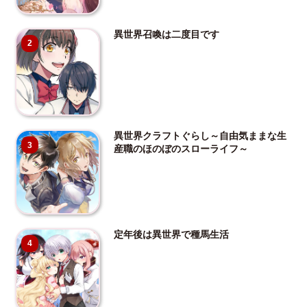
異世界召喚は二度目です
2
異世界クラフトぐらし～自由気ままな生
3
産職のほのぼのスローライフ～
定年後は異世界で種馬生活
4