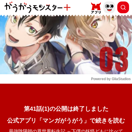
もっと読む
arrow_forward_ios
Powered by 
GliaStudios
Mute
第41話(1)の公開は終了しました
公式アプリ「マンガがうがう」で続きを読む
最強陰陽師の異世界転生記 ～下僕の妖怪どもに比べて