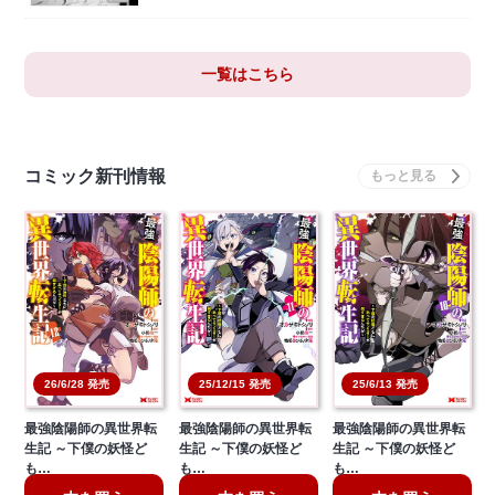
一覧はこちら
コミック新刊情報
26/6/28 発売
25/12/15 発売
25/6/13 発売
最強陰陽師の異世界転
最強陰陽師の異世界転
最強陰陽師の異世界転
生記 ～下僕の妖怪ど
生記 ～下僕の妖怪ど
生記 ～下僕の妖怪ど
も…
も…
も…