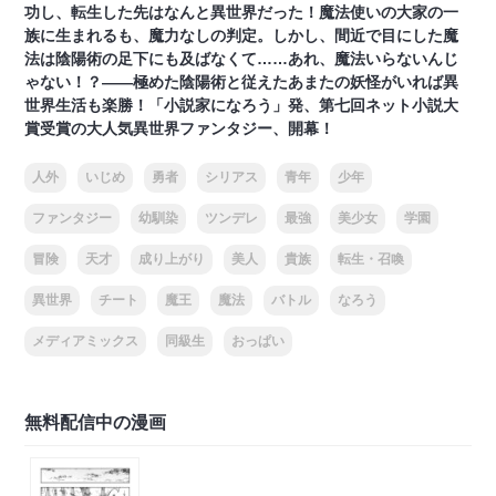
功し、転生した先はなんと異世界だった！魔法使いの大家の一
族に生まれるも、魔力なしの判定。しかし、間近で目にした魔
法は陰陽術の足下にも及ばなくて……あれ、魔法いらないんじ
ゃない！？――極めた陰陽術と従えたあまたの妖怪がいれば異
世界生活も楽勝！「小説家になろう」発、第七回ネット小説大
賞受賞の大人気異世界ファンタジー、開幕！
人外
いじめ
勇者
シリアス
青年
少年
ファンタジー
幼馴染
ツンデレ
最強
美少女
学園
冒険
天才
成り上がり
美人
貴族
転生・召喚
異世界
チート
魔王
魔法
バトル
なろう
メディアミックス
同級生
おっぱい
無料配信中の漫画