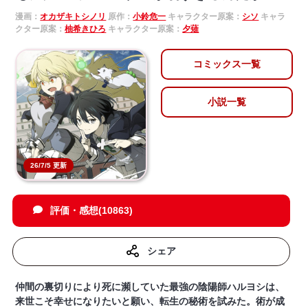
漫画：
オカザキトシノリ
原作：
小鈴危一
キャラクター原案：
シソ
キャラ
クター原案：
柚希きひろ
キャラクター原案：
夕薙
コミックス一覧
小説一覧
26/7/5 更新
評価・感想(10863)
シェア
仲間の裏切りにより死に瀕していた最強の陰陽師ハルヨシは、
来世こそ幸せになりたいと願い、転生の秘術を試みた。術が成