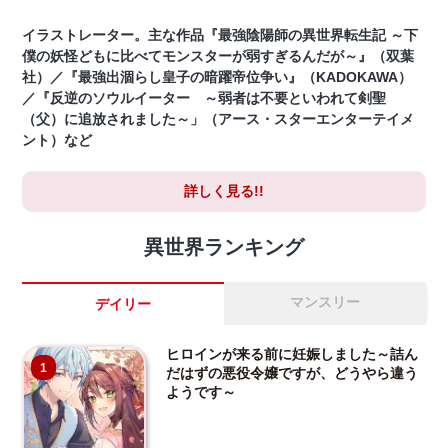
イラストレーター。主な作品『最強陰陽師の異世界転生記 ～下
僕の妖怪どもに比べてモンスターが弱すぎるんだが～』（双葉
社）／『最強出涸らし皇子の暗躍帝位争い』（KADOKAWA）
／『反逆のソウルイーター ～弱者は不要といわれて剣聖
（父）に追放されました～」（アース・スターエンターテイメ
ント）など
詳しく見る!!
異世界ランキング
マンスリー
デイリー
ヒロインが来る前に妊娠しました～詰ん
1
だはずの悪役令嬢ですが、どうやら違う
ようです～