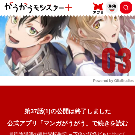
もっと読む
arrow_forward_ios
Powered by 
GliaStudios
Mute
第37話(1)の公開は終了しました
公式アプリ「マンガがうがう」で続きを読む
最強陰陽師の異世界転生記 ～下僕の妖怪どもに比べて