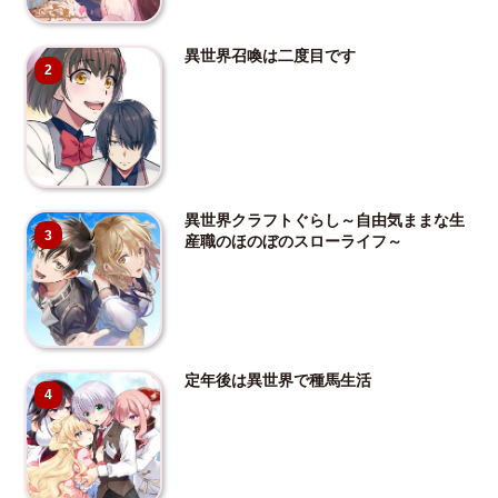
異世界召喚は二度目です
2
異世界クラフトぐらし～自由気ままな生
3
産職のほのぼのスローライフ～
定年後は異世界で種馬生活
4