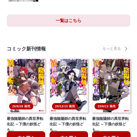
一覧はこちら
コミック新刊情報
26/6/28 発売
25/12/15 発売
25/6/13 発売
最強陰陽師の異世界転
最強陰陽師の異世界転
最強陰陽師の異世界転
生記 ～下僕の妖怪ど
生記 ～下僕の妖怪ど
生記 ～下僕の妖怪ど
も…
も…
も…