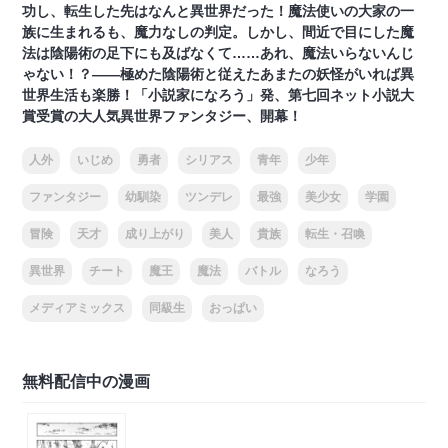
功し、転生した先はなんと異世界だった！魔法使いの大家の一
族に生まれるも、魔力なしの判定。しかし、間近で目にした魔
法は陰陽術の足下にも及ばなくて……あれ、魔法いらないんじ
ゃない！？――極めた陰陽術と従えたあまたの妖怪がいれば異
世界生活も楽勝！「小説家になろう」発、第七回ネット小説大
賞受賞の大人気異世界ファンタジー、開幕！
人外
いじめ
勇者
シリアス
青年
少年
ファンタジー
幼馴染
ツンデレ
最強
美少女
学園
冒険
天才
成り上がり
美人
貴族
転生・召喚
異世界
チート
魔王
魔法
バトル
なろう
メディアミックス
同級生
おっぱい
無料配信中の漫画