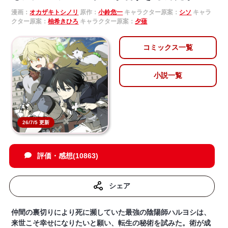
漫画：
オカザキトシノリ
原作：
小鈴危一
キャラクター原案：
シソ
キャラ
クター原案：
柚希きひろ
キャラクター原案：
夕薙
コミックス一覧
小説一覧
26/7/5 更新
評価・感想(10863)
シェア
仲間の裏切りにより死に瀕していた最強の陰陽師ハルヨシは、
来世こそ幸せになりたいと願い、転生の秘術を試みた。術が成