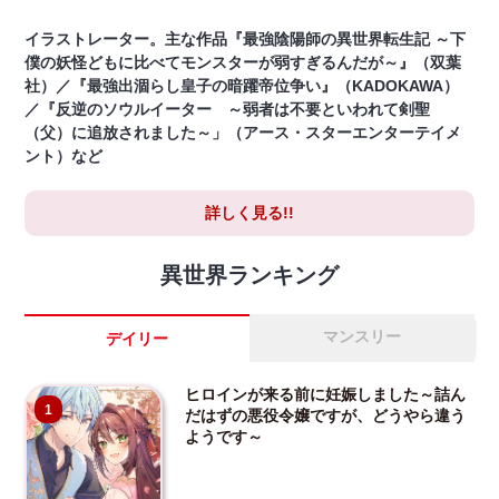
イラストレーター。主な作品『最強陰陽師の異世界転生記 ～下
僕の妖怪どもに比べてモンスターが弱すぎるんだが～』（双葉
社）／『最強出涸らし皇子の暗躍帝位争い』（KADOKAWA）
／『反逆のソウルイーター ～弱者は不要といわれて剣聖
（父）に追放されました～」（アース・スターエンターテイメ
ント）など
詳しく見る!!
異世界ランキング
マンスリー
デイリー
ヒロインが来る前に妊娠しました～詰ん
1
だはずの悪役令嬢ですが、どうやら違う
ようです～