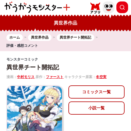
異世界作品
ホーム
異世界作品
異世界チート開拓記
評価・感想コメント
モンスターコミック
異世界チート開拓記
漫画：
中村モリス
原作：
ファースト
キャラクター原案：
冬空実
コミックス一覧
小説一覧