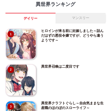
異世界ランキング
マンスリー
デイリー
ヒロインが来る前に妊娠しました～詰ん
1
だはずの悪役令嬢ですが、どうやら違う
ようです～
異世界召喚は二度目です
2
異世界クラフトぐらし～自由気ままな生
3
産職のほのぼのスローライフ～