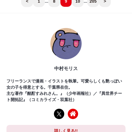
<
1
...
8
9
10
...
205
>
中村モリス
フリーランスで漫画・イラストを執筆。可愛らしくも艶っぽい
女の子を得意とする。千葉県在住。
主な著作『酩酊すみれさん。』（少年画報社）／『異世界チー
ト開拓記』（コミカライズ・双葉社）
詳しく見る!!