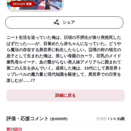
25/11/29 更新
シェア
ニート生活を送っていた俺は、日頃の不摂生が祟り突然死した
はずだった――が、目覚めたら赤ちゃんになっていた。どうや
ら魔法の存在する異世界に転生したらしい。辺境の村の領主の
息子として生まれた俺は、美しい母親のカーラ、巨乳のメイド
兼乳母ルイーナ、血の繋がらない美人妹アメリアらに囲まれて
第二の人生を歩んでいく。成長した俺は、10代にして異世界ト
ップレベルの魔力量と現代知識を駆使して、異世界での日常を
楽しむが……!?
詳細に戻る
評価・応援コメント
投稿順
/
いいね順
(全4089件)
第33話(3)