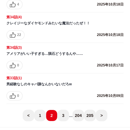
4
2025年10月18日
第34話(4)
クレイジーなダイヤモンドみたいな魔法だったぜ！！
22
2025年10月18日
第34話(3)
アメリアがいい子すぎる…隕石どうするんや……
0
2025年10月17日
第33話(1)
男経験なしのキャバ譲なんかいないだろw
0
2025年10月09日
<
1
2
3
...
204
205
>