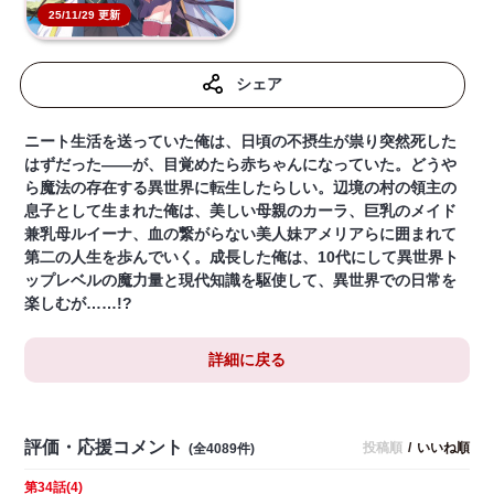
25/11/29 更新
シェア
ニート生活を送っていた俺は、日頃の不摂生が祟り突然死した
はずだった――が、目覚めたら赤ちゃんになっていた。どうや
ら魔法の存在する異世界に転生したらしい。辺境の村の領主の
息子として生まれた俺は、美しい母親のカーラ、巨乳のメイド
兼乳母ルイーナ、血の繋がらない美人妹アメリアらに囲まれて
第二の人生を歩んでいく。成長した俺は、10代にして異世界ト
ップレベルの魔力量と現代知識を駆使して、異世界での日常を
楽しむが……!?
詳細に戻る
評価・応援コメント
投稿順
/
いいね順
(全4089件)
第34話(4)