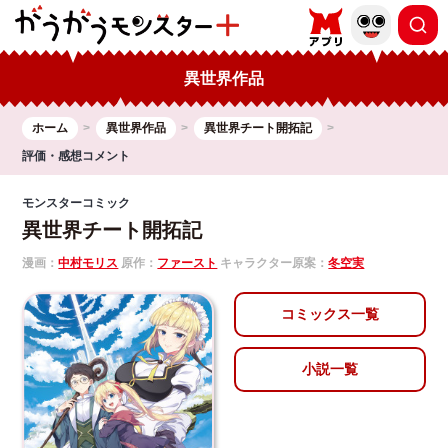
異世界作品
ホーム
異世界作品
異世界チート開拓記
評価・感想コメント
モンスターコミック
異世界チート開拓記
漫画：
中村モリス
原作：
ファースト
キャラクター原案：
冬空実
コミックス一覧
小説一覧