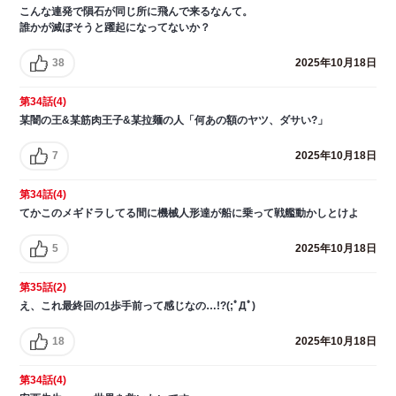
こんな連発で隕石が同じ所に飛んで来るなんて。
誰かが滅ぼそうと躍起になってないか？
38
2025年10月18日
第34話(4)
某闇の王&某筋肉王子&某拉麺の人「何あの額のヤツ、ダサい?」
7
2025年10月18日
第34話(4)
てかこのメギドラしてる間に機械人形達が船に乗って戦艦動かしとけよ
5
2025年10月18日
第35話(2)
え、これ最終回の1歩手前って感じなの…!?(;ﾟДﾟ)
18
2025年10月18日
第34話(4)