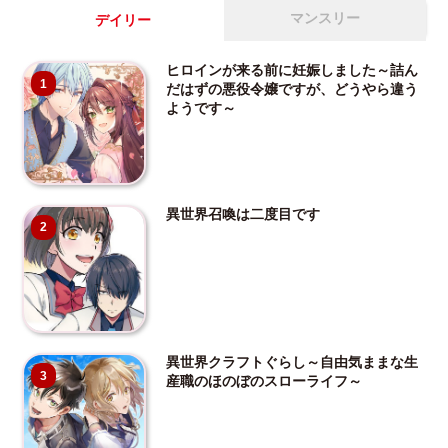
マンスリー
デイリー
ヒロインが来る前に妊娠しました～詰ん
1
だはずの悪役令嬢ですが、どうやら違う
ようです～
異世界召喚は二度目です
2
異世界クラフトぐらし～自由気ままな生
3
産職のほのぼのスローライフ～