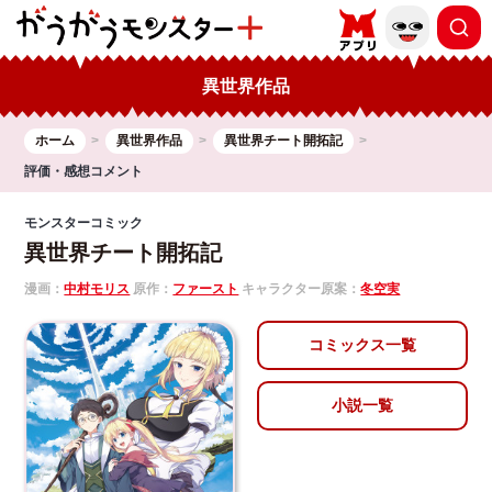
異世界作品
ホーム
異世界作品
異世界チート開拓記
評価・感想コメント
モンスターコミック
異世界チート開拓記
漫画：
中村モリス
原作：
ファースト
キャラクター原案：
冬空実
コミックス一覧
小説一覧