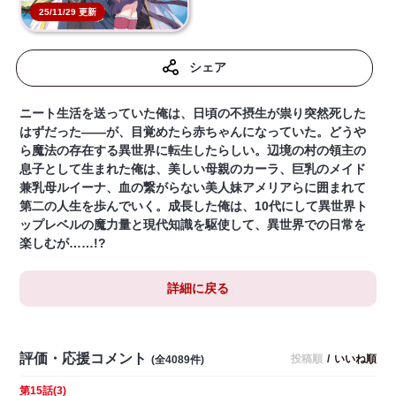
25/11/29 更新
シェア
ニート生活を送っていた俺は、日頃の不摂生が祟り突然死した
はずだった――が、目覚めたら赤ちゃんになっていた。どうや
ら魔法の存在する異世界に転生したらしい。辺境の村の領主の
息子として生まれた俺は、美しい母親のカーラ、巨乳のメイド
兼乳母ルイーナ、血の繋がらない美人妹アメリアらに囲まれて
第二の人生を歩んでいく。成長した俺は、10代にして異世界ト
ップレベルの魔力量と現代知識を駆使して、異世界での日常を
楽しむが……!?
詳細に戻る
評価・応援コメント
投稿順
/
いいね順
(全4089件)
第15話(3)