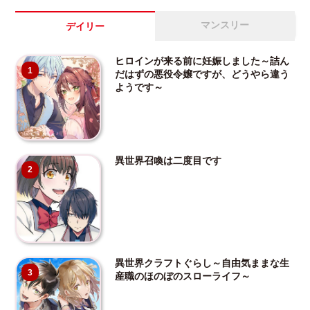
マンスリー
デイリー
ヒロインが来る前に妊娠しました～詰ん
1
だはずの悪役令嬢ですが、どうやら違う
ようです～
異世界召喚は二度目です
2
異世界クラフトぐらし～自由気ままな生
3
産職のほのぼのスローライフ～