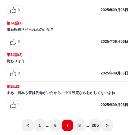
0
2025年09月06日
第34話(1)
隕石転移させられんのかな？
0
2025年09月06日
第34話(3)
終わりそう
9
2025年09月06日
第1話(2)
まあ、日本も昔は乳母がいたから、中世設定ならおかしくないよね
1
2025年09月06日
<
1
...
6
7
8
...
205
>