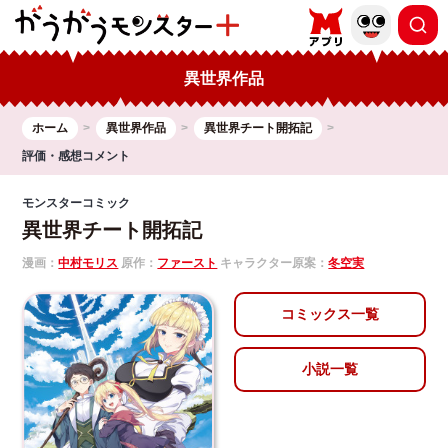
異世界作品
ホーム
異世界作品
異世界チート開拓記
評価・感想コメント
モンスターコミック
異世界チート開拓記
漫画：
中村モリス
原作：
ファースト
キャラクター原案：
冬空実
コミックス一覧
小説一覧