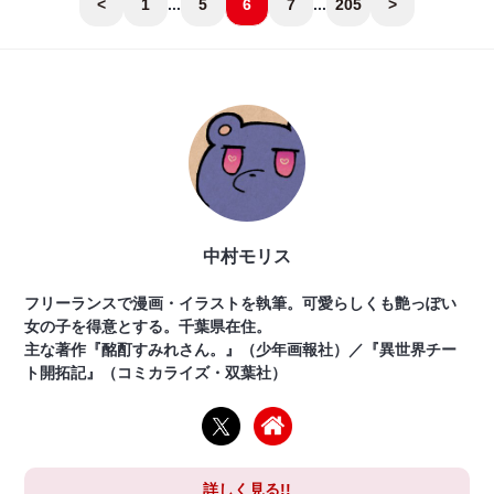
<
1
...
5
6
7
...
205
>
中村モリス
フリーランスで漫画・イラストを執筆。可愛らしくも艶っぽい
女の子を得意とする。千葉県在住。
主な著作『酩酊すみれさん。』（少年画報社）／『異世界チー
ト開拓記』（コミカライズ・双葉社）
詳しく見る!!