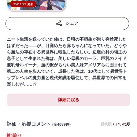
25/11/29 更新
シェア
ニート生活を送っていた俺は、日頃の不摂生が祟り突然死した
はずだった――が、目覚めたら赤ちゃんになっていた。どうや
ら魔法の存在する異世界に転生したらしい。辺境の村の領主の
息子として生まれた俺は、美しい母親のカーラ、巨乳のメイド
兼乳母ルイーナ、血の繋がらない美人妹アメリアらに囲まれて
第二の人生を歩んでいく。成長した俺は、10代にして異世界ト
ップレベルの魔力量と現代知識を駆使して、異世界での日常を
楽しむが……!?
詳細に戻る
評価・応援コメント
投稿順
/
いいね順
(全4089件)
第5話(2)