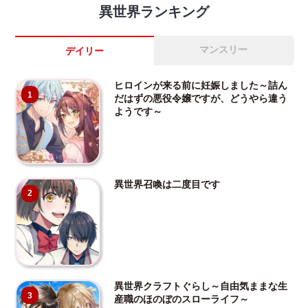
異世界ランキング
マンスリー
デイリー
ヒロインが来る前に妊娠しました～詰ん
1
だはずの悪役令嬢ですが、どうやら違う
ようです～
異世界召喚は二度目です
2
異世界クラフトぐらし～自由気ままな生
3
産職のほのぼのスローライフ～