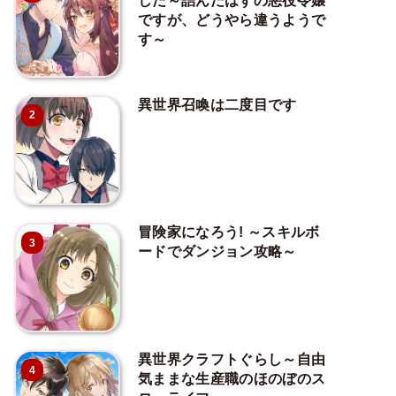
した～詰んだはずの悪役令嬢
ですが、どうやら違うようで
す～
異世界召喚は二度目です
2
冒険家になろう! ～スキルボ
3
ードでダンジョン攻略～
異世界クラフトぐらし～自由
4
気ままな生産職のほのぼのス