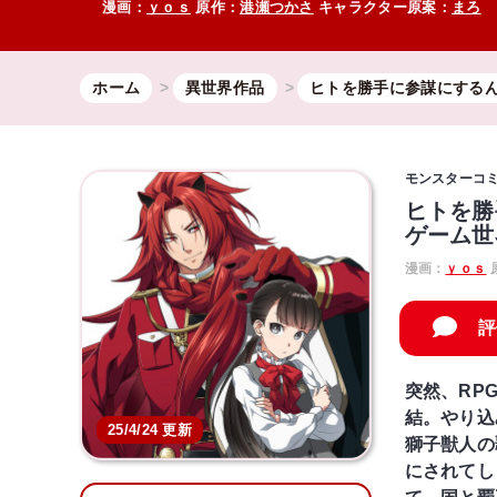
漫画：
ｙｏｓ
原作：
港瀬つかさ
キャラクター原案：
まろ
ホーム
異世界作品
ヒトを勝手に参謀にする
モンスターコ
ヒトを勝
ゲーム世
漫画：
ｙｏｓ
評
突然、RP
結。やり込
25/4/24 更新
獅子獣人の
にされてし