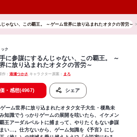
んじゃない、この覇王。 ～ゲーム世界に放り込まれたオタクの苦労～
ミック
手に参謀にするんじゃない、この覇王。 ～
界に放り込まれたオタクの苦労～
原作：
港瀬つかさ
キャラクター原案：
まろ
価・感想(4967)
シェア
Gゲーム世界に放り込まれたオタク女子大生・榎島未
み知識でうっかりゲームの展開を呟いたら、イケメン
覇王アーダルベルトに捕まって、やりたくもない参謀
まい…。仕方ないから、ゲーム知識を《予言》にし