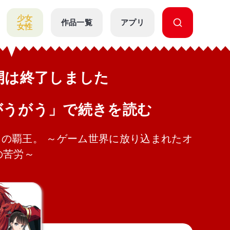
少女
作品一覧
アプリ
女性
公開は終了しました
がうがう」で続きを読む
の覇王。 ～ゲーム世界に放り込まれたオ
の苦労～