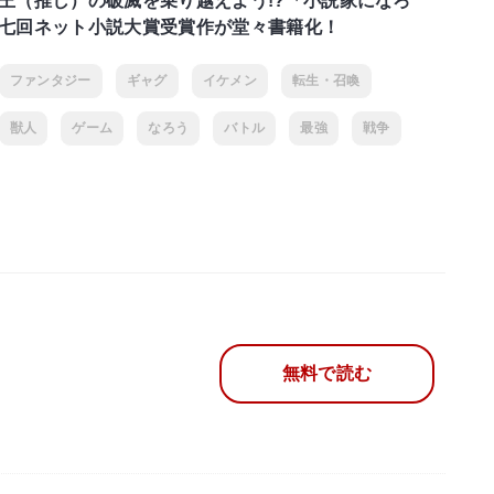
王（推し）の破滅を乗り越えよう!?「小説家になろ
七回ネット小説大賞受賞作が堂々書籍化！
ファンタジー
ギャグ
イケメン
転生・召喚
獣人
ゲーム
なろう
バトル
最強
戦争
無料で読む