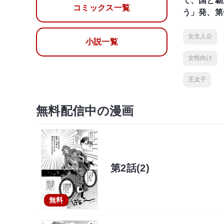
て、国と覇
コミックス一覧
う」発、第
女主人公
小説一覧
女性向け
王太子
無料配信中の漫画
第2話(2)
無料