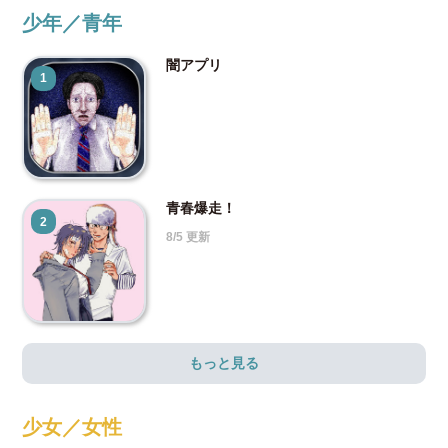
少年／青年
闇アプリ
1
青春爆走！
2
8/5 更新
もっと見る
少女／女性