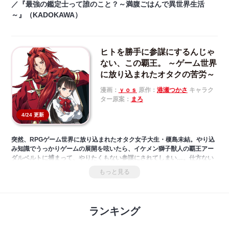
／『最強の鑑定士って誰のこと？～満腹ごはんで異世界生活
～』（KADOKAWA）
ヒトを勝手に参謀にするんじゃ
ない、この覇王。 ～ゲーム世界
に放り込まれたオタクの苦労～
漫画：
ｙｏｓ
原作：
港瀬つかさ
キャラク
ター原案：
まろ
4/24 更新
突然、RPGゲーム世界に放り込まれたオタク女子大生・榎島未結。やり込
み知識でうっかりゲームの展開を呟いたら、イケメン獅子獣人の覇王アー
ダルベルトに捕まって、やりたくもない参謀にされてしまい…。仕方ない
から、ゲーム知識を《予言》にして、国と覇王（推し）の破滅を乗り越え
もっと見る
よう!?「小説家になろう」発、第七回ネット小説大賞受賞作が堂々書籍
化！
ランキング