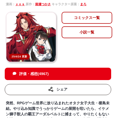
漫画：
ｙｏｓ
原作：
港瀬つかさ
キャラクター原案：
まろ
コミックス一覧
小説一覧
25/4/24 更新
評価・感想(4967)
シェア
突然、RPGゲーム世界に放り込まれたオタク女子大生・榎島未
結。やり込み知識でうっかりゲームの展開を呟いたら、イケメ
ン獅子獣人の覇王アーダルベルトに捕まって、やりたくもない