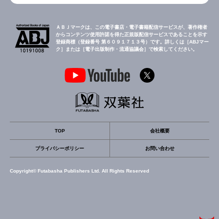
ＡＢＪマークは、この電子書店・電子書籍配信サービスが、著作権者
からコンテンツ使用許諾を得た正規版配信サービスであることを示す
登録商標（登録番号 第６０９１７１３号）です。詳しくは［ABJマー
ク］または［電子出版制作・流通協議会］で検索してください。
TOP
会社概要
プライバシーポリシー
お問い合わせ
Copyright© Futabasha Publishers Ltd. All Rights Reserved