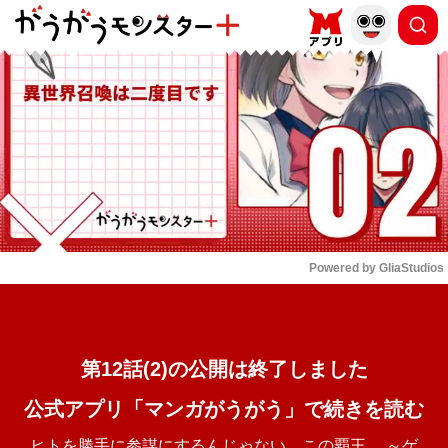
もっと読む
arrow_forward_ios
Powered by 
GliaStudios
Mute
第12話(2)の公開は終了しました
公式アプリ「マンガがうがう」で続きを読む
ヒトを勝手に参謀にするんじゃない、この覇王。 ～ゲ