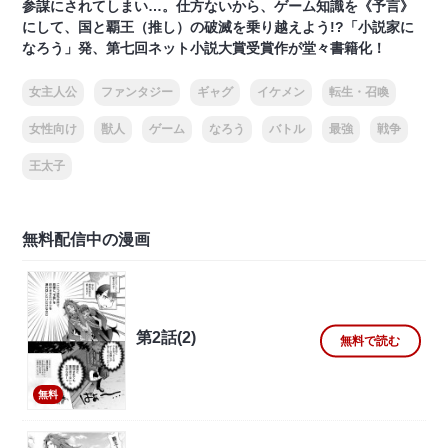
参謀にされてしまい…。仕方ないから、ゲーム知識を《予言》
にして、国と覇王（推し）の破滅を乗り越えよう!?「小説家に
なろう」発、第七回ネット小説大賞受賞作が堂々書籍化！
女主人公
ファンタジー
ギャグ
イケメン
転生・召喚
女性向け
獣人
ゲーム
なろう
バトル
最強
戦争
王太子
無料配信中の漫画
第2話(2)
無料で読む
無料