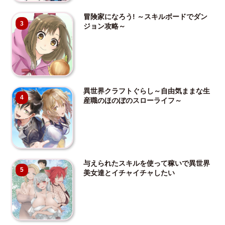
冒険家になろう! ～スキルボードでダン
3
ジョン攻略～
異世界クラフトぐらし～自由気ままな生
4
産職のほのぼのスローライフ～
与えられたスキルを使って稼いで異世界
5
美女達とイチャイチャしたい