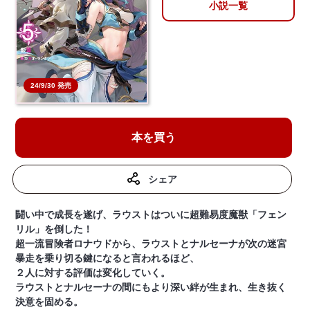
小説一覧
24/9/30 発売
本を買う
シェア
闘い中で成長を遂げ、ラウストはついに超難易度魔獣「フェン
リル」を倒した！
超一流冒険者ロナウドから、ラウストとナルセーナが次の迷宮
暴走を乗り切る鍵になると言われるほど、
２人に対する評価は変化していく。
ラウストとナルセーナの間にもより深い絆が生まれ、生き抜く
決意を固める。