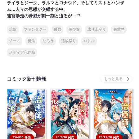
ライラとジーク、ラルマとロナウド、そしてミストとハンザ
ム…人々の思惑が交錯する中、
迷宮暴走の脅威が刻一刻と迫るが…!?
追放
ファンタジー
最強
美少女
成り上がり
異世界
チート
魔法
なろう
追放祭り
バトル
メディア化作品
コミック新刊情報
25/4/30 発売
24/9/30 発売
23/12/28 発売