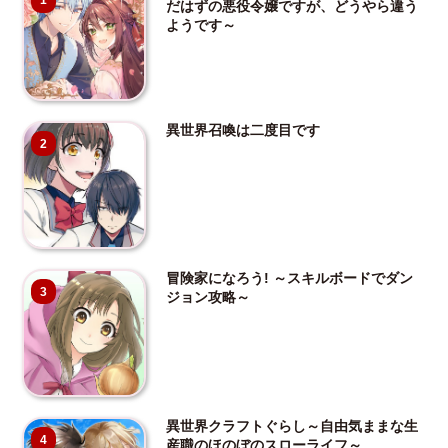
1
だはずの悪役令嬢ですが、どうやら違う
ようです～
異世界召喚は二度目です
2
冒険家になろう! ～スキルボードでダン
3
ジョン攻略～
異世界クラフトぐらし～自由気ままな生
4
産職のほのぼのスローライフ～