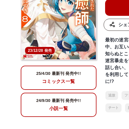
シェ
最初の迷宮
中、お互い
23/12/28 発売
知らぬとこ
迷宮暴走を
話し合い、
25/4/30 最新刊 発売中!!
を利用して
に!?
コミックス一覧
追放
フ
24/9/30
最新刊 発売中!!
チート
小説一覧