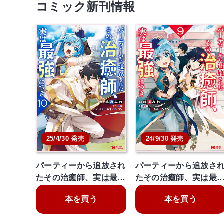
コミック新刊情報
25/4/30 発売
24/9/30 発売
パーティーから追放され
パーティーから追放さ
たその治癒師、実は最…
たその治癒師、実は最
本を買う
本を買う