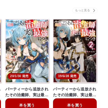
20/1/30 発売
19/6/28 発売
れ
パーティーから追放され
パーティーから追放され
…
たその治癒師、実は最…
たその治癒師、実は最…
本を買う
本を買う