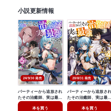
小説更新情報
24/9/30 発売
20/8/31 発売
パーティーから追放され
パーティーから追放さ
たその治癒師、実は最…
たその治癒師、実は最
本を買う
本を買う