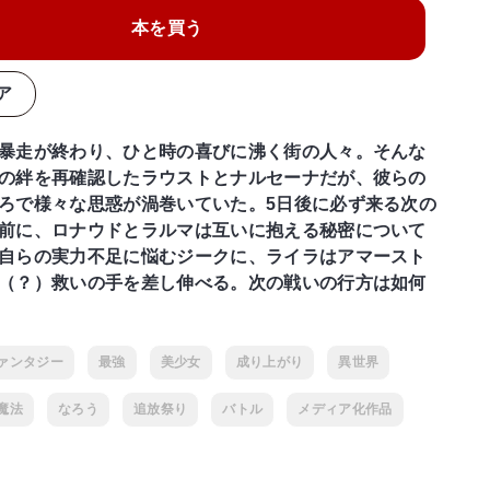
本を買う
ア
暴走が終わり、ひと時の喜びに沸く街の人々。そんな
の絆を再確認したラウストとナルセーナだが、彼らの
ろで様々な思惑が渦巻いていた。5日後に必ず来る次の
前に、ロナウドとラルマは互いに抱える秘密について
自らの実力不足に悩むジークに、ライラはアマースト
（？）救いの手を差し伸べる。次の戦いの行方は如何
ァンタジー
最強
美少女
成り上がり
異世界
魔法
なろう
追放祭り
バトル
メディア化作品