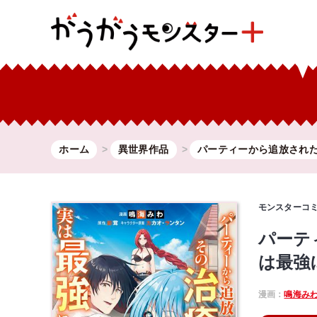
ホーム
異世界作品
パーティーから追放された.
モンスターコ
パーテ
は最強
漫画：
鳴海み