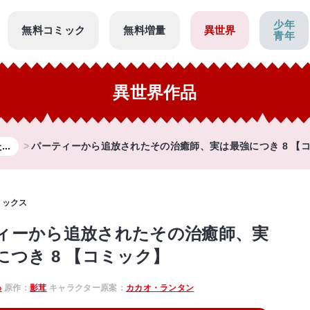
少年
無料コミック
無料増量
異世界
青年
異世界作品
..
パーティーから追放されたその治癒師、実は最強につき 8 【
ミックス
ィーから追放されたその治癒師、実
につき 8 【コミック】
わ
原作：
影茸
キャラクター原案：
カカオ・ランタン