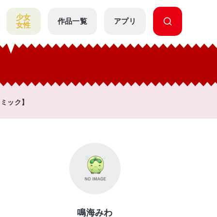
少女
作品一覧
アプリ
女性
コミック】
鳴海みわ