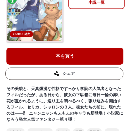
小説一覧
20/3/30 発売
本を買う
シェア
その美貌と、天真爛漫な性格ですっかり学院の人気者となった
フィルだったが、ある日から、彼女の下駄箱に毎日一輪の赤い
花が置かれるように。送り主を調べるべく、張り込みを開始す
るフィル、セリカ、シャロンの３人。彼女たちの前に、現れた
のは――⁉ ニャンニャンもふもふのキャラも新登場！小説家に
なろう発大人気ファンタジー第４弾！