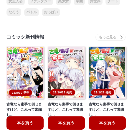
女主人公
ファンタジー
美少女
学園
異世界
チート
なろう
バトル
おっぱい
コミック新刊情報
22/10/28 発売
22/1/28 発売
23/8/30 発売
古竜なら素手で倒せま
古竜なら素手で倒せま
古竜なら素手で倒せま
すけど、これって常識
すけど、これって常識
すけど、これって常識
じ…
じ…
じ…
本を買う
本を買う
本を買う