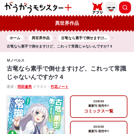
異世界作品
ホーム
異世界作品
古竜なら素手で倒せますけ...
古竜なら素手で倒せますけど、これって常識じゃないんですか? 4
Ｍノベルス
古竜なら素手で倒せますけど、これって常識
じゃないんですか? 4
著者：
羽田遼亮
イラスト：
竹花ノート
23/8/30
最新刊 発売中!!
コミックス一覧
20/3/30
最新刊 発売中!!