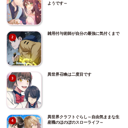
ようです～
雑用付与術師が自分の最強に気付くまで
2
異世界召喚は二度目です
3
異世界クラフトぐらし～自由気ままな生
4
産職のほのぼのスローライフ～