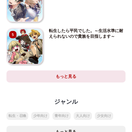
転生したら平民でした。～生活水準に耐
5
えられないので貴族を目指します～
もっと見る
ジャンル
転生・召喚
少年向け
青年向け
大人向け
少女向け
もっと見る