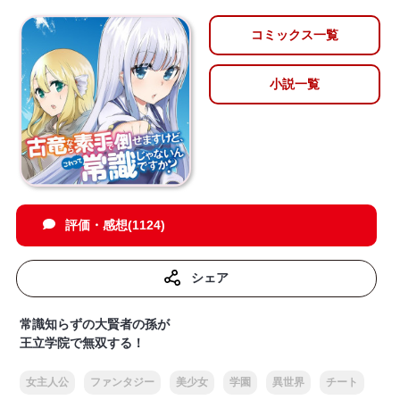
コミックス一覧
小説一覧
評価・感想(1124)
シェア
常識知らずの大賢者の孫が
王立学院で無双する！
女主人公
ファンタジー
美少女
学園
異世界
チート