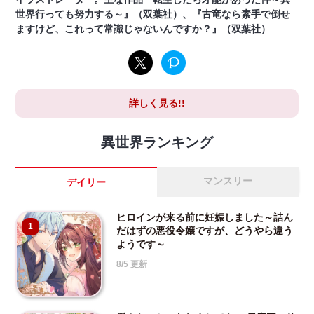
世界行っても努力する～』（双葉社）、『古竜なら素手で倒せ
ますけど、これって常識じゃないんですか？』（双葉社）
詳しく見る!!
異世界ランキング
マンスリー
デイリー
ヒロインが来る前に妊娠しました～詰ん
1
だはずの悪役令嬢ですが、どうやら違う
ようです～
8/5 更新