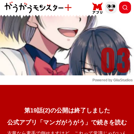
もっと読む
arrow_forward_ios
Powered by 
GliaStudios
Mute
第19話(2)の公開は終了しました
公式アプリ「マンガがうがう」で続きを読む
古竜なら素手で倒せますけど、これって常識じゃないん