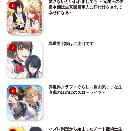
愛さないといわれましても ～元魔王の伯
2
爵令嬢は生真面目軍人に餌付けをされて
幸せになる～
異世界召喚は二度目です
3
異世界クラフトぐらし～自由気ままな生
4
産職のほのぼのスローライフ～
ハズレ判定から始まったチート魔術士生