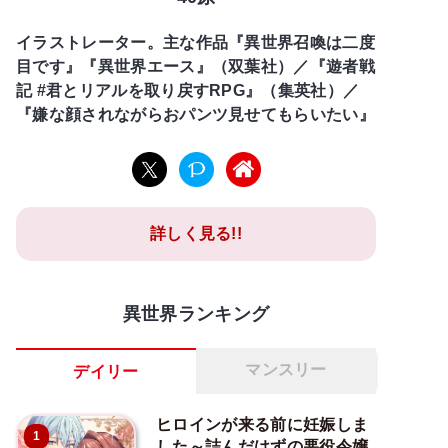
イラストレーター。主な作品『異世界召喚は二度
目です』『異世界エース』（双葉社）／『遊者戦
記 #君とリアルを取り戻すRPG』（集英社）／
『嫌な顔されながらおパンツ見せてもらいたい』
詳しく見る!!
異世界ランキング
マンスリー
デイリー
ヒロインが来る前に妊娠しま
1
した～詰んだはずの悪役令嬢