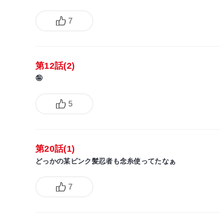
7
第12話(2)
🤪
5
第20話(1)
どっかの某ピンク髪忍者も念糸使ってたなぁ
7