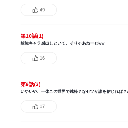
49
第10話(1)
敵強キャラ感出しといて、そりゃあねーぜww
16
第9話(3)
いやいや、一体この世界で純粋？なセツが誰を信じれば？
17