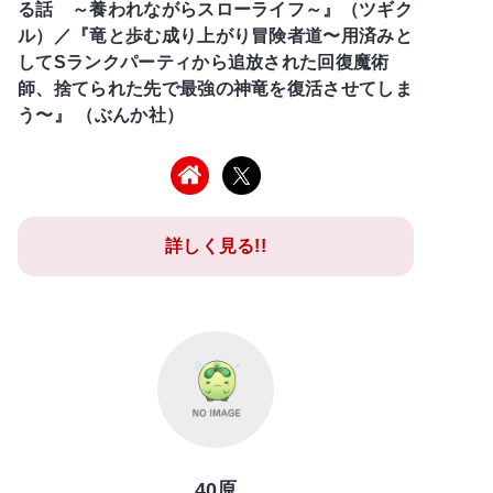
る話 ～養われながらスローライフ～』（ツギク
ル）／『竜と歩む成り上がり冒険者道〜用済みと
してSランクパーティから追放された回復魔術
師、捨てられた先で最強の神竜を復活させてしま
う〜』 （ぶんか社）
詳しく見る!!
40原