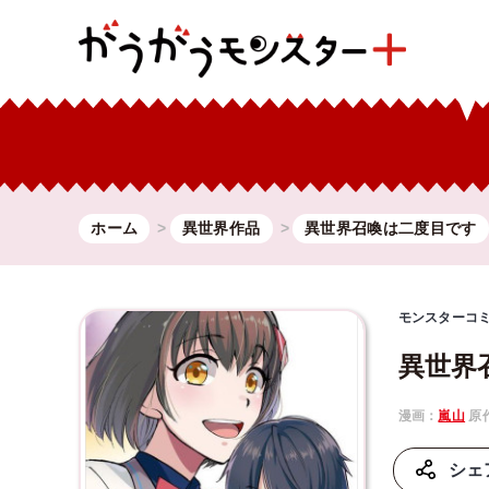
ホーム
異世界作品
異世界召喚は二度目です
モンスターコ
異世界
漫画：
嵐山
原
シェ