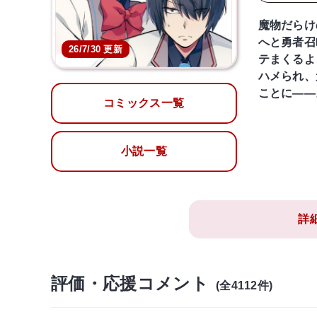
魔物だらけ
へと勇者召
26/7/30 更新
テまくるよ
ハメられ、
ことに――
コミックス一覧
小説一覧
詳
評価・応援コメント
(全4112件)