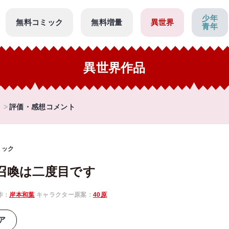
少年
無料コミック
無料増量
異世界
青年
異世界作品
評価・感想コメント
ミック
召喚は二度目です
作：
岸本和葉
キャラクター原案：
40原
ア