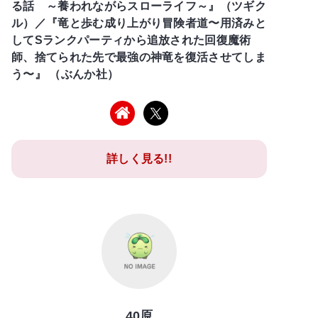
る話 ～養われながらスローライフ～』（ツギク
ル）／『竜と歩む成り上がり冒険者道〜用済みと
してSランクパーティから追放された回復魔術
師、捨てられた先で最強の神竜を復活させてしま
う〜』 （ぶんか社）
詳しく見る!!
40原