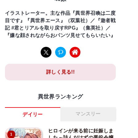
イラストレーター。主な作品『異世界召喚は二度
目です』『異世界エース』（双葉社）／『遊者戦
記 #君とリアルを取り戻すRPG』（集英社）／
『嫌な顔されながらおパンツ見せてもらいたい』
詳しく見る!!
異世界ランキング
マンスリー
デイリー
ヒロインが来る前に妊娠しま
1
した～詰んだはずの悪役令嬢