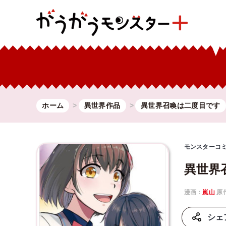
ホーム
異世界作品
異世界召喚は二度目です
モンスターコ
異世界
漫画：
嵐山
原
シェ