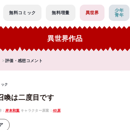
少年
無料コミック
無料増量
異世界
青年
異世界作品
評価・感想コメント
ミック
召喚は二度目です
作：
岸本和葉
キャラクター原案：
40原
ア