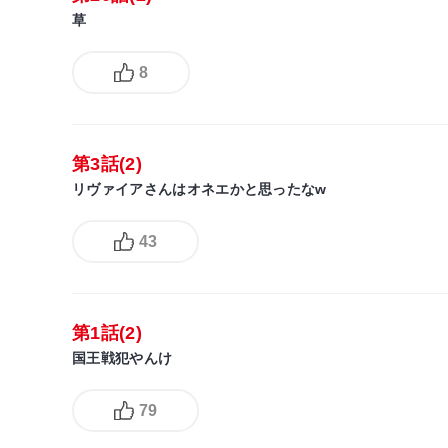
草
8
第3話(2)
リヴァイアさんはオネエかと思ったなw
43
第1話(2)
国王戦犯やんけ
79