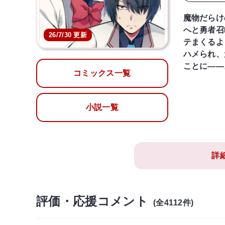
魔物だらけ
へと勇者召
26/7/30 更新
テまくるよ
ハメられ、
ことに――
コミックス一覧
小説一覧
詳
評価・応援コメント
(全4112件)