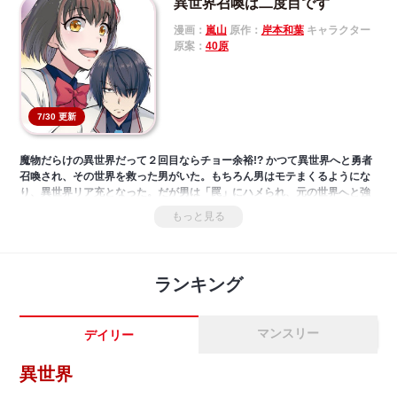
異世界召喚は二度目です
漫画：
嵐山
原作：
岸本和葉
キャラクター
原案：
40原
7/30 更新
魔物だらけの異世界だって２回目ならチョー余裕!? かつて異世界へと勇者
召喚され、その世界を救った男がいた。もちろん男はモテまくるようにな
り、異世界リア充となった。だが男は「罠」にハメられ、元の世界へと強
制送還。おまけに赤ん坊からやり直すことに――。
もっと見る
ランキング
マンスリー
デイリー
異世界