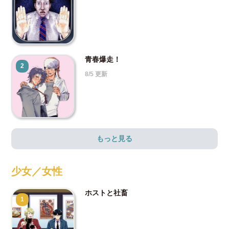
青春爆走！
2
8/5 更新
もっと見る
少女／女性
ホストと社畜
1