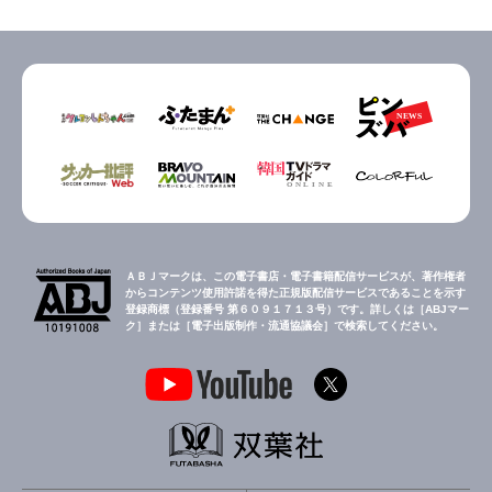
ＡＢＪマークは、この電子書店・電子書籍配信サービスが、著作権者
からコンテンツ使用許諾を得た正規版配信サービスであることを示す
登録商標（登録番号 第６０９１７１３号）です。詳しくは［ABJマー
ク］または［電子出版制作・流通協議会］で検索してください。