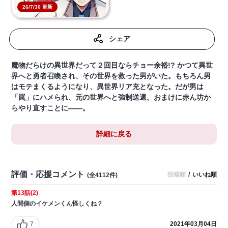
26/7/30 更新
シェア
魔物だらけの異世界だって２回目ならチョー余裕!? かつて異世
界へと勇者召喚され、その世界を救った男がいた。もちろん男
はモテまくるようになり、異世界リア充となった。だが男は
「罠」にハメられ、元の世界へと強制送還。おまけに赤ん坊か
らやり直すことに――。
詳細に戻る
評価・応援コメント
投稿順
/
いいね順
(全4112件)
第13話(2)
人間側のイケメンくん怪しくね？
7
2021年03月04日