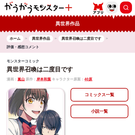
異世界作品
ホーム
異世界作品
異世界召喚は二度目です
評価・感想コメント
モンスターコミック
異世界召喚は二度目です
漫画：
嵐山
原作：
岸本和葉
キャラクター原案：
40原
コミックス一覧
小説一覧