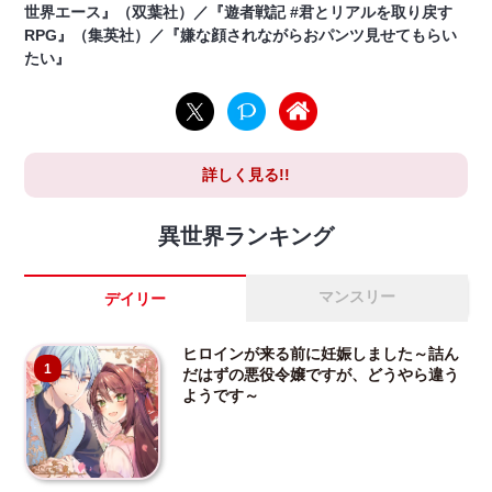
世界エース』（双葉社）／『遊者戦記 #君とリアルを取り戻す
RPG』（集英社）／『嫌な顔されながらおパンツ見せてもらい
たい』
詳しく見る!!
異世界ランキング
マンスリー
デイリー
ヒロインが来る前に妊娠しました～詰ん
1
だはずの悪役令嬢ですが、どうやら違う
ようです～