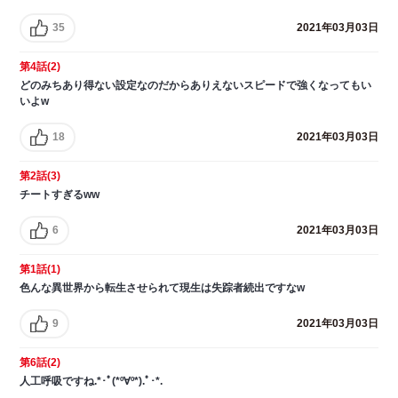
35
2021年03月03日
第4話(2)
どのみちあり得ない設定なのだからありえないスピードで強くなってもい
いよw
18
2021年03月03日
第2話(3)
チートすぎるww
6
2021年03月03日
第1話(1)
色んな異世界から転生させられて現生は失踪者続出ですなw
9
2021年03月03日
第6話(2)
人工呼吸ですね.*･ﾟ(*º∀º*).ﾟ･*.