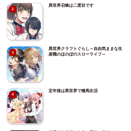
異世界召喚は二度目です
2
異世界クラフトぐらし～自由気ままな生
3
産職のほのぼのスローライフ～
定年後は異世界で種馬生活
4