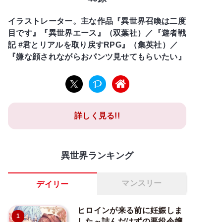
イラストレーター。主な作品『異世界召喚は二度
目です』『異世界エース』（双葉社）／『遊者戦
記 #君とリアルを取り戻すRPG』（集英社）／
『嫌な顔されながらおパンツ見せてもらいたい』
詳しく見る!!
異世界ランキング
マンスリー
デイリー
ヒロインが来る前に妊娠しま
1
した～詰んだはずの悪役令嬢