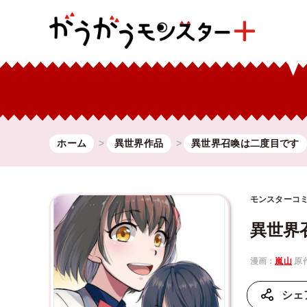
ホーム
異世界作品
異世界召喚は二度目です
モンスターコ
異世界
漫画：
嵐山
原
シェ