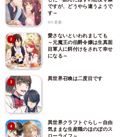
ですが、どうやら違うようで
す～
8/5 更新
愛さないといわれましても
2
～元魔王の伯爵令嬢は生真面
目軍人に餌付けをされて幸せ
になる～
異世界召喚は二度目です
3
異世界クラフトぐらし～自由
4
気ままな生産職のほのぼのス
ローライフ～