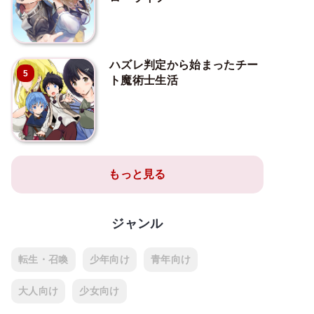
ハズレ判定から始まったチー
5
ト魔術士生活
もっと見る
ジャンル
転生・召喚
少年向け
青年向け
大人向け
少女向け