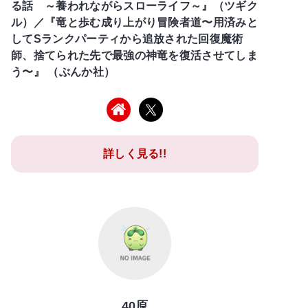
る話 ～養われながらスローライフ～』（ツギク
ル）／『竜と歩む成り上がり冒険者道〜用済みと
してSランクパーティから追放された回復魔術
師、捨てられた先で最強の神竜を復活させてしま
う〜』 （ぶんか社）
詳しく見る!!
40原