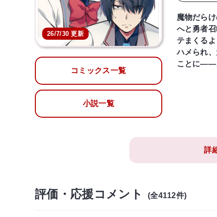
魔物だらけ
へと勇者召
26/7/30 更新
テまくるよ
ハメられ、
ことに――
コミックス一覧
小説一覧
詳
評価・応援コメント
(全4112件)