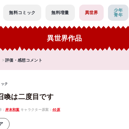
少年
無料コミック
無料増量
異世界
青年
異世界作品
評価・感想コメント
ミック
召喚は二度目です
作：
岸本和葉
キャラクター原案：
40原
ア