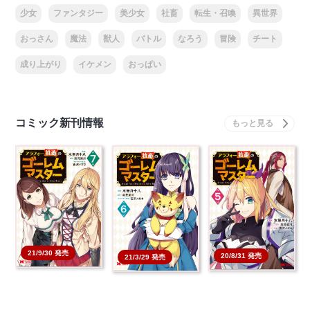
少女
ファンタジー
美少女
社畜
転生・召喚
異世界
おっさん
魔法
獣人
バトル
なろう
冒険
チート
成り上がり
イケメン
おっぱい
コミック新刊情報
21/9/30 発売
20/8/31 発売
21/3/29 発売