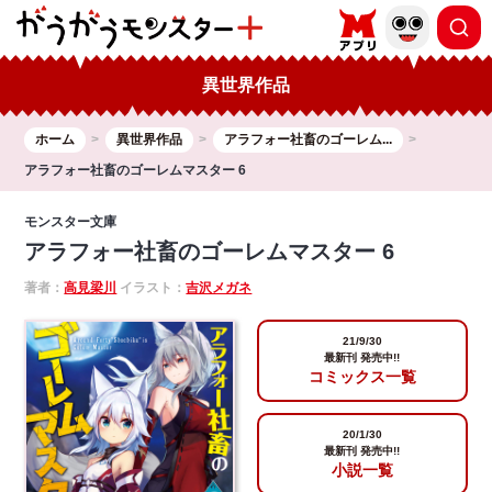
異世界作品
ホーム
異世界作品
アラフォー社畜のゴーレム...
アラフォー社畜のゴーレムマスター 6
モンスター文庫
アラフォー社畜のゴーレムマスター 6
著者：
高見梁川
イラスト：
吉沢メガネ
21/9/30
最新刊 発売中!!
コミックス一覧
20/1/30
最新刊 発売中!!
小説一覧