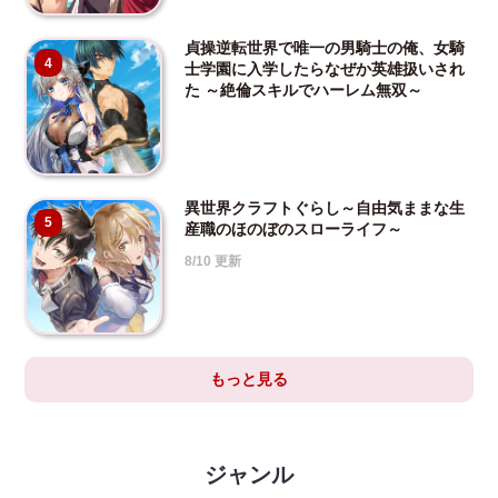
貞操逆転世界で唯一の男騎士の俺、女騎
4
士学園に入学したらなぜか英雄扱いされ
た ～絶倫スキルでハーレム無双～
異世界クラフトぐらし～自由気ままな生
5
産職のほのぼのスローライフ～
8/10 更新
もっと見る
ジャンル