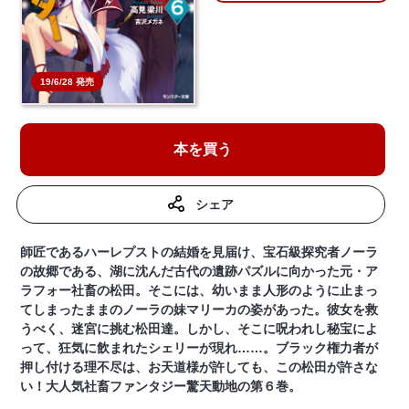
19/6/28 発売
本を買う
シェア
師匠であるハーレプストの結婚を見届け、宝石級探究者ノーラ
の故郷である、湖に沈んだ古代の遺跡パズルに向かった元・ア
ラフォー社畜の松田。そこには、幼いまま人形のように止まっ
てしまったままのノーラの妹マリーカの姿があった。彼女を救
うべく、迷宮に挑む松田達。しかし、そこに呪われし秘宝によ
って、狂気に飲まれたシェリーが現れ……。ブラック権力者が
押し付ける理不尽は、お天道様が許しても、この松田が許さな
い！大人気社畜ファンタジー驚天動地の第６巻。