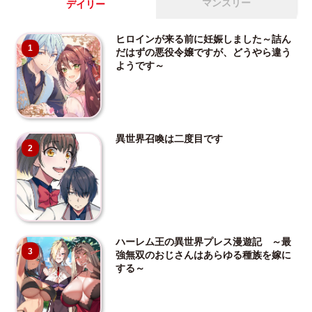
マンスリー
デイリー
ヒロインが来る前に妊娠しました～詰ん
1
だはずの悪役令嬢ですが、どうやら違う
ようです～
異世界召喚は二度目です
2
ハーレム王の異世界プレス漫遊記 ～最
3
強無双のおじさんはあらゆる種族を嫁に
する～