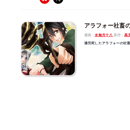
アラフォー社畜
漫画：
水無月十八
原作：
高
過労死したアラフォーの社畜