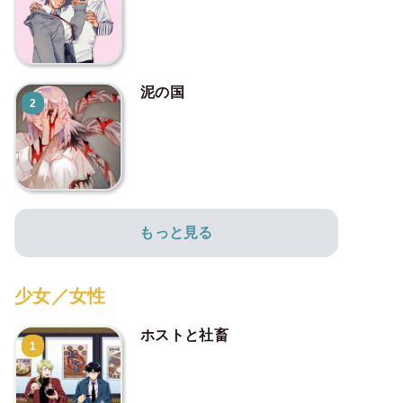
泥の国
2
もっと見る
少女／女性
ホストと社畜
1