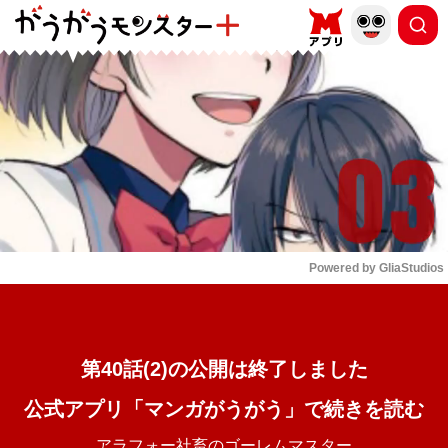
もっと読む
arrow_forward_ios
Powered by 
GliaStudios
Mute
第40話(2)の公開は終了しました
公式アプリ「マンガがうがう」で続きを読む
アラフォー社畜のゴーレムマスター