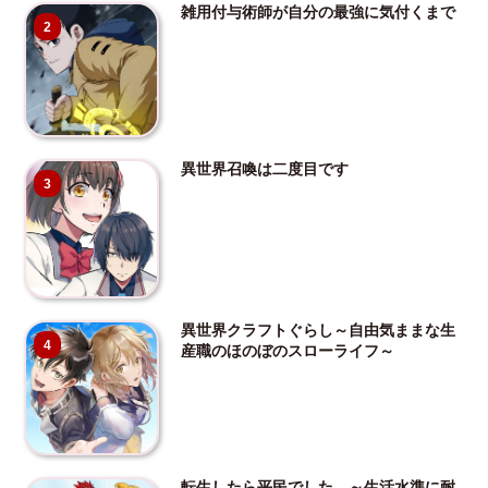
雑用付与術師が自分の最強に気付くまで
2
異世界召喚は二度目です
3
異世界クラフトぐらし～自由気ままな生
4
産職のほのぼのスローライフ～
転生したら平民でした。～生活水準に耐