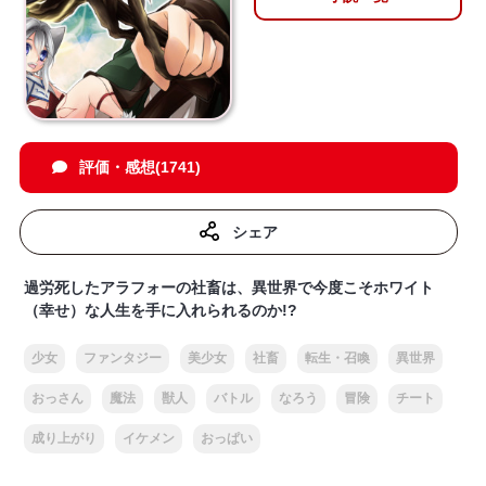
評価・感想(1741)
シェア
過労死したアラフォーの社畜は、異世界で今度こそホワイト
（幸せ）な人生を手に入れられるのか!?
少女
ファンタジー
美少女
社畜
転生・召喚
異世界
おっさん
魔法
獣人
バトル
なろう
冒険
チート
成り上がり
イケメン
おっぱい