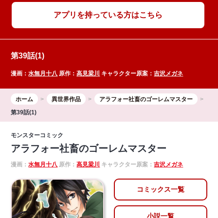
アプリを持っている方はこちら
第39話(1)
漫画：
水無月十八
原作：
高見梁川
キャラクター原案：
吉沢メガネ
ホーム
異世界作品
アラフォー社畜のゴーレムマスター
第39話(1)
モンスターコミック
アラフォー社畜のゴーレムマスター
漫画：
水無月十八
原作：
高見梁川
キャラクター原案：
吉沢メガネ
コミックス一覧
小説一覧