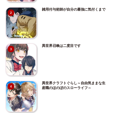
雑用付与術師が自分の最強に気付くまで
2
異世界召喚は二度目です
3
異世界クラフトぐらし～自由気ままな生
4
産職のほのぼのスローライフ～