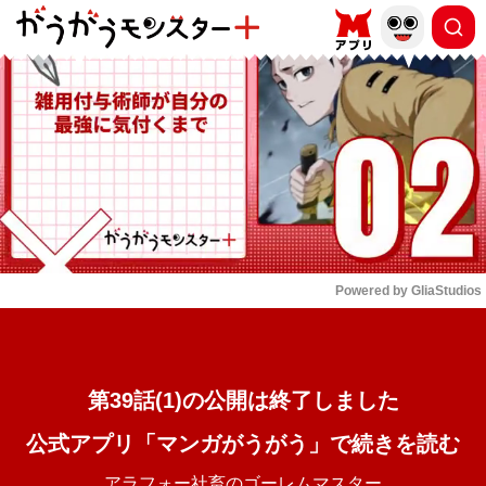
もっと読む
arrow_forward_ios
Powered by 
GliaStudios
Mute
第39話(1)の公開は終了しました
公式アプリ「マンガがうがう」で続きを読む
アラフォー社畜のゴーレムマスター