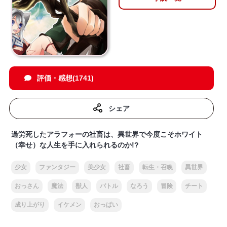
評価・感想(1741)
シェア
過労死したアラフォーの社畜は、異世界で今度こそホワイト
（幸せ）な人生を手に入れられるのか!?
少女
ファンタジー
美少女
社畜
転生・召喚
異世界
おっさん
魔法
獣人
バトル
なろう
冒険
チート
成り上がり
イケメン
おっぱい