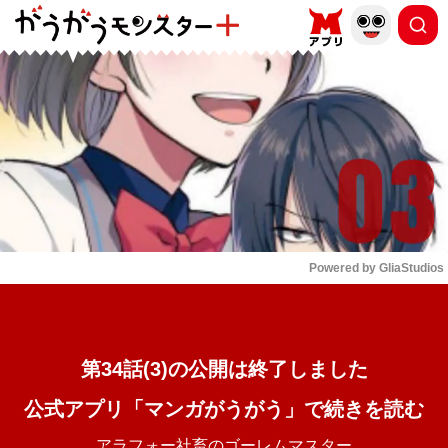
もっと読む
arrow_forward_ios
Powered by 
GliaStudios
Mute
第34話(3)の公開は終了しました
公式アプリ「マンガがうがう」で続きを読む
アラフォー社畜のゴーレムマスター