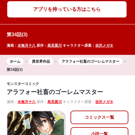
アプリを持っている方はこちら
第34話(3)
漫画：
水無月十八
原作：
高見梁川
キャラクター原案：
吉沢メガネ
ホーム
異世界作品
アラフォー社畜のゴーレムマスター
第34話(3)
モンスターコミック
アラフォー社畜のゴーレムマスター
漫画：
水無月十八
原作：
高見梁川
キャラクター原案：
吉沢メガネ
コミックス一覧
小説一覧