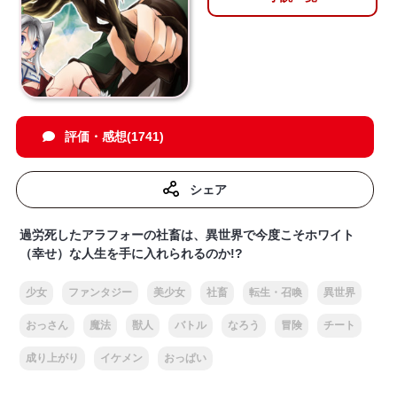
評価・感想(1741)
シェア
過労死したアラフォーの社畜は、異世界で今度こそホワイト
（幸せ）な人生を手に入れられるのか!?
少女
ファンタジー
美少女
社畜
転生・召喚
異世界
おっさん
魔法
獣人
バトル
なろう
冒険
チート
成り上がり
イケメン
おっぱい