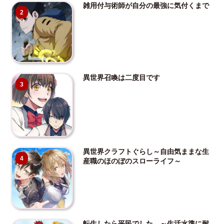
雑用付与術師が自分の最強に気付くまで
2
異世界召喚は二度目です
3
異世界クラフトぐらし～自由気ままな生
4
産職のほのぼのスローライフ～
転生したら平民でした。～生活水準に耐