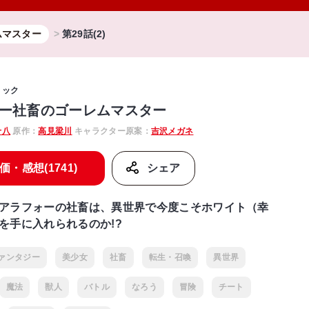
ムマスター
第29話(2)
ミック
ー社畜のゴーレムマスター
十八
原作：
高見梁川
キャラクター原案：
吉沢メガネ
価・感想(1741)
シェア
アラフォーの社畜は、異世界で今度こそホワイト（幸
を手に入れられるのか!?
ァンタジー
美少女
社畜
転生・召喚
異世界
魔法
獣人
バトル
なろう
冒険
チート