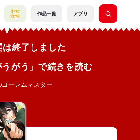
少女
作品一覧
アプリ
女性
公開は終了しました
がうがう」で続きを読む
のゴーレムマスター