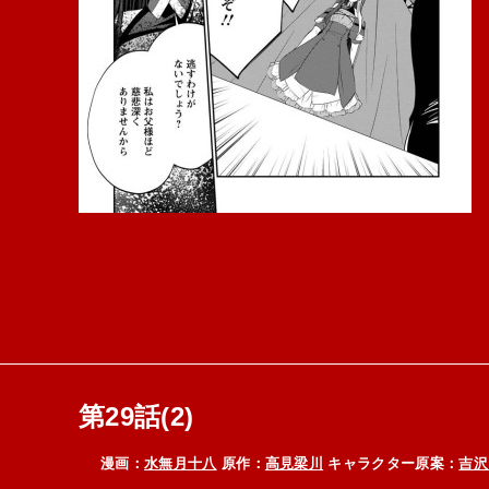
第29話(2)
漫画：
水無月十八
原作：
高見梁川
キャラクター原案：
吉沢