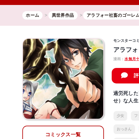
ホーム
異世界作品
アラフォー社畜のゴーレ
モンスターコ
アラフォ
漫画：
水無月
評
過労死した
せ）な人生
少女
フ
おっさん
コミックス一覧