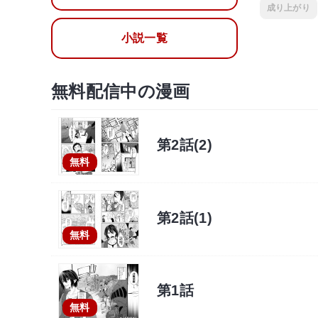
成り上がり
小説一覧
無料配信中の漫画
第2話(2)
無料
第2話(1)
無料
第1話
無料