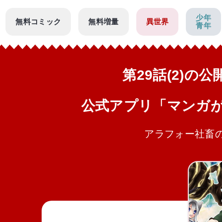
少年
無料コミック
無料増量
異世界
青年
第29話(2)の
公式アプリ「マンガ
アラフォー社畜