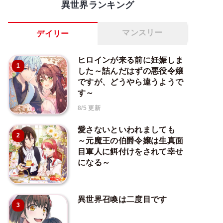
異世界ランキング
マンスリー
デイリー
ヒロインが来る前に妊娠しま
1
した～詰んだはずの悪役令嬢
ですが、どうやら違うようで
す～
8/5 更新
愛さないといわれましても
2
～元魔王の伯爵令嬢は生真面
目軍人に餌付けをされて幸せ
になる～
異世界召喚は二度目です
3