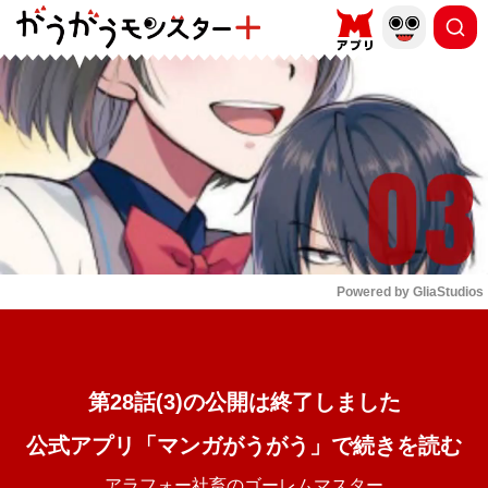
もっと読む
arrow_forward_ios
Powered by 
GliaStudios
Mute
第28話(3)の公開は終了しました
公式アプリ「マンガがうがう」で続きを読む
アラフォー社畜のゴーレムマスター