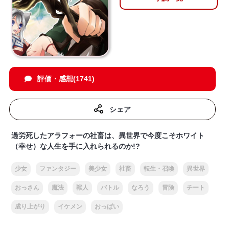
評価・感想(1741)
シェア
過労死したアラフォーの社畜は、異世界で今度こそホワイト
（幸せ）な人生を手に入れられるのか!?
少女
ファンタジー
美少女
社畜
転生・召喚
異世界
おっさん
魔法
獣人
バトル
なろう
冒険
チート
成り上がり
イケメン
おっぱい