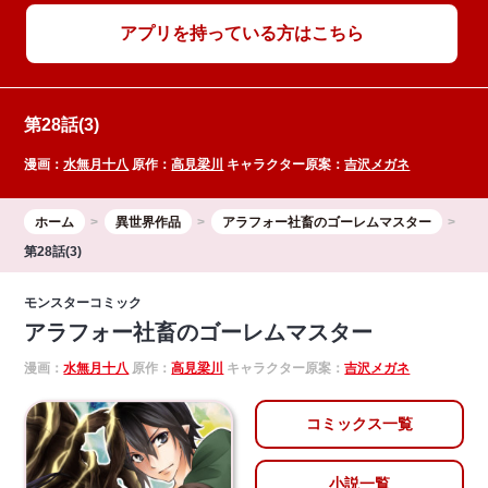
アプリを持っている方はこちら
第28話(3)
漫画：
水無月十八
原作：
高見梁川
キャラクター原案：
吉沢メガネ
ホーム
異世界作品
アラフォー社畜のゴーレムマスター
第28話(3)
モンスターコミック
アラフォー社畜のゴーレムマスター
漫画：
水無月十八
原作：
高見梁川
キャラクター原案：
吉沢メガネ
コミックス一覧
小説一覧