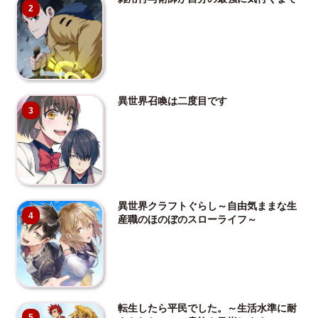
2
異世界召喚は二度目です
3
異世界クラフトぐらし～自由気ままな生
4
産職のほのぼのスローライフ～
転生したら平民でした。～生活水準に耐
5