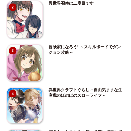
異世界召喚は二度目です
2
冒険家になろう! ～スキルボードでダン
3
ジョン攻略～
異世界クラフトぐらし～自由気ままな生
4
産職のほのぼのスローライフ～