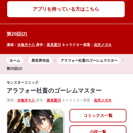
アプリを持っている方はこちら
第20話(2)
漫画：
水無月十八
原作：
高見梁川
キャラクター原案：
吉沢メガネ
ホーム
異世界作品
アラフォー社畜のゴーレムマスター
第20話(2)
モンスターコミック
アラフォー社畜のゴーレムマスター
漫画：
水無月十八
原作：
高見梁川
キャラクター原案：
吉沢メガネ
コミックス一覧
小説一覧