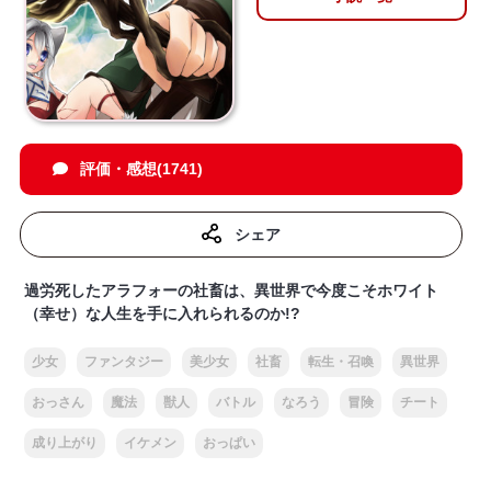
評価・感想(1741)
シェア
過労死したアラフォーの社畜は、異世界で今度こそホワイト
（幸せ）な人生を手に入れられるのか!?
少女
ファンタジー
美少女
社畜
転生・召喚
異世界
おっさん
魔法
獣人
バトル
なろう
冒険
チート
成り上がり
イケメン
おっぱい