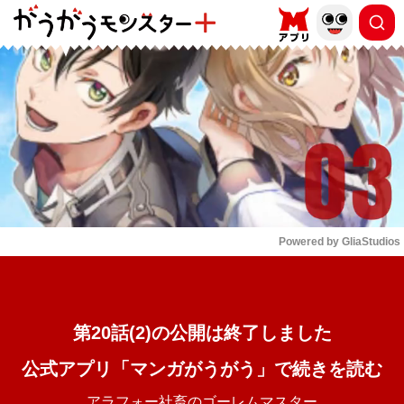
もっと読む
arrow_forward_ios
Powered by 
GliaStudios
Mute
第20話(2)の公開は終了しました
公式アプリ「マンガがうがう」で続きを読む
アラフォー社畜のゴーレムマスター