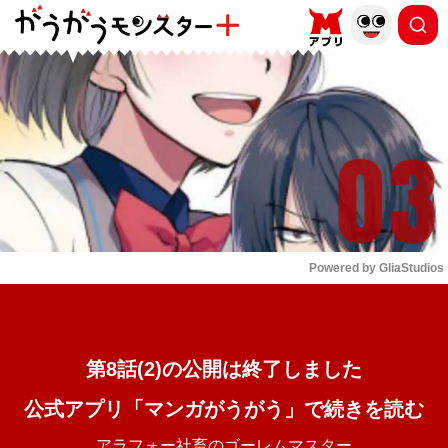
もっと読む
arrow_forward_ios
Powered by 
GliaStudios
Mute
第8話(2)の公開は終了しました
公式アプリ「マンガがうがう」で続きを読む
アラフォー社畜のゴーレムマスター