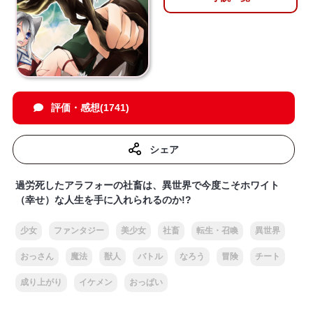
評価・感想(1741)
シェア
過労死したアラフォーの社畜は、異世界で今度こそホワイト
（幸せ）な人生を手に入れられるのか!?
少女
ファンタジー
美少女
社畜
転生・召喚
異世界
おっさん
魔法
獣人
バトル
なろう
冒険
チート
成り上がり
イケメン
おっぱい