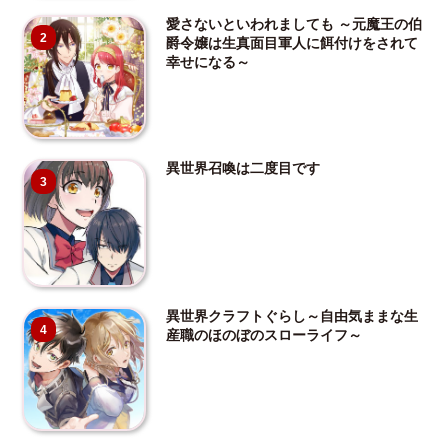
愛さないといわれましても ～元魔王の伯
2
爵令嬢は生真面目軍人に餌付けをされて
幸せになる～
異世界召喚は二度目です
3
異世界クラフトぐらし～自由気ままな生
4
産職のほのぼのスローライフ～