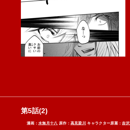
第5話(2)
漫画：
水無月十八
原作：
高見梁川
キャラクター原案：
吉沢