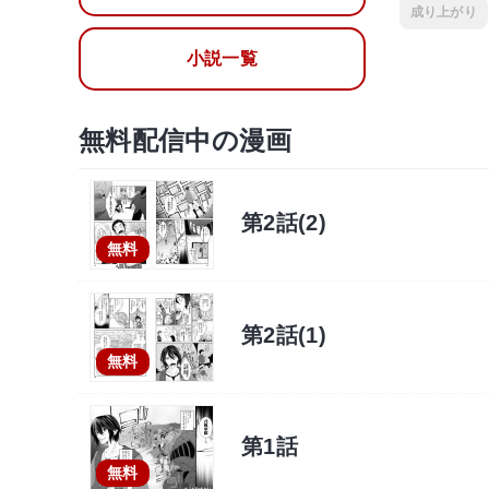
成り上がり
小説一覧
無料配信中の漫画
第2話(2)
無料
第2話(1)
無料
第1話
無料