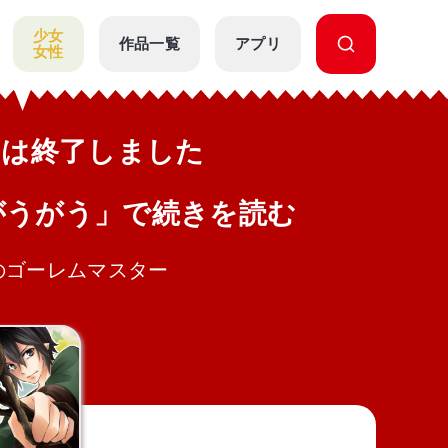
少女
作品一覧
アプリ
女性
公開は終了しました
がうがう」で続きを読む
のゴーレムマスター