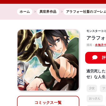
ホーム
異世界作品
アラフォー社畜のゴーレ
モンスターコ
アラフォ
漫画：
水無月
評
過労死した
せ）な人生
少女
フ
おっさん
コミックス一覧