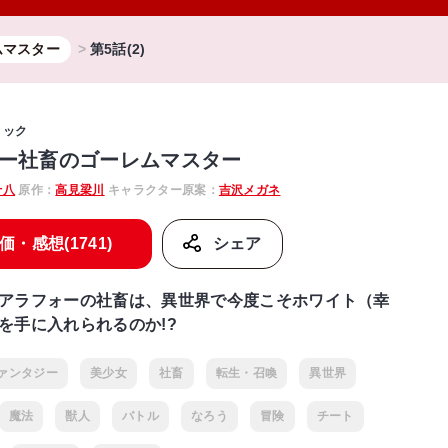
ムマスター
第5話(2)
ミック
ー社畜のゴーレムマスター
十八
原作：
高見梁川
キャラクター原案：
吉沢メガネ
価・感想(1741)
シェア
アラフォーの社畜は、異世界で今度こそホワイト（幸
を手に入れられるのか!?
ァンタジー
美少女
社畜
転生・召喚
異世界
魔法
獣人
バトル
なろう
冒険
チート