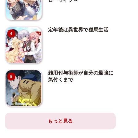
ローライフ～
定年後は異世界で種馬生活
4
雑用付与術師が自分の最強に
5
気付くまで
もっと見る