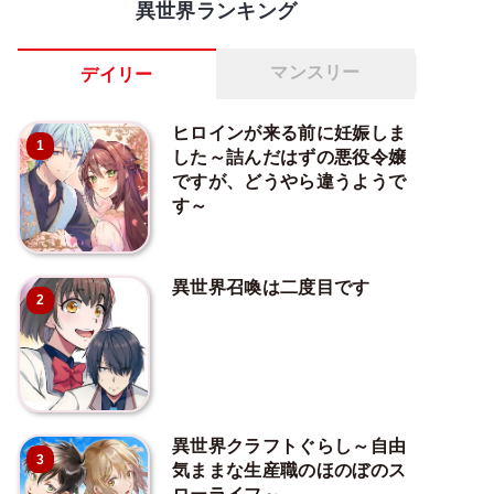
異世界ランキング
マンスリー
デイリー
ヒロインが来る前に妊娠しま
1
した～詰んだはずの悪役令嬢
ですが、どうやら違うようで
す～
異世界召喚は二度目です
2
異世界クラフトぐらし～自由
3
気ままな生産職のほのぼのス