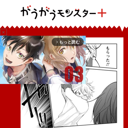
close
もっと読む
arrow_forward_ios
Mute