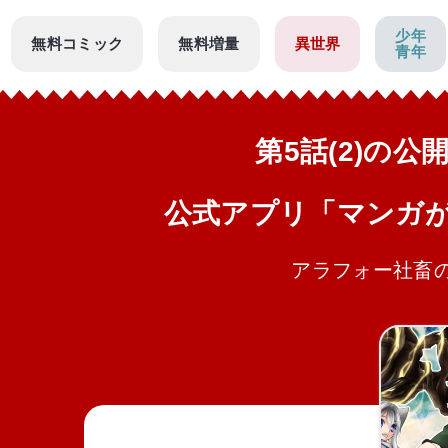
少年
無料コミック
無料増量
異世界
青年
第5話(2)の
公式アプリ「マンガ
アラフォー社畜