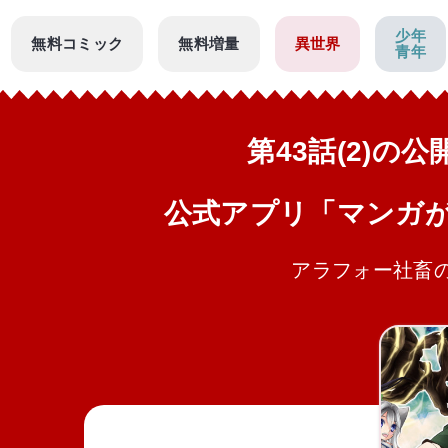
少年
無料コミック
無料増量
異世界
青年
第43話(2)の
公式アプリ「マンガ
アラフォー社畜