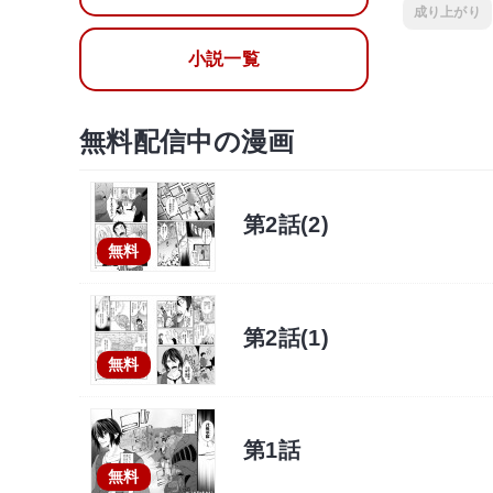
成り上がり
小説一覧
無料配信中の漫画
第2話(2)
無料
第2話(1)
無料
第1話
無料