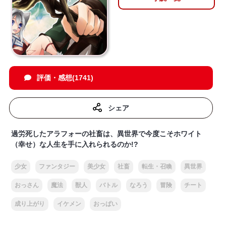
評価・感想(1741)
シェア
過労死したアラフォーの社畜は、異世界で今度こそホワイト
（幸せ）な人生を手に入れられるのか!?
少女
ファンタジー
美少女
社畜
転生・召喚
異世界
おっさん
魔法
獣人
バトル
なろう
冒険
チート
成り上がり
イケメン
おっぱい