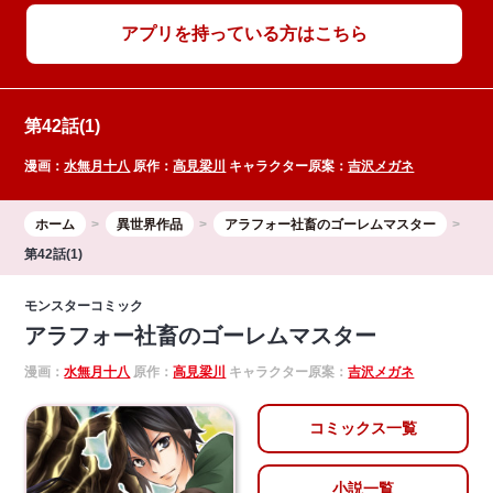
アプリを持っている方はこちら
第42話(1)
漫画：
水無月十八
原作：
高見梁川
キャラクター原案：
吉沢メガネ
ホーム
異世界作品
アラフォー社畜のゴーレムマスター
第42話(1)
モンスターコミック
アラフォー社畜のゴーレムマスター
漫画：
水無月十八
原作：
高見梁川
キャラクター原案：
吉沢メガネ
コミックス一覧
小説一覧