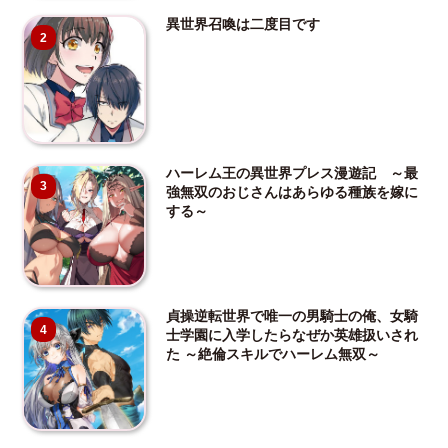
異世界召喚は二度目です
2
ハーレム王の異世界プレス漫遊記 ～最
3
強無双のおじさんはあらゆる種族を嫁に
する～
貞操逆転世界で唯一の男騎士の俺、女騎
4
士学園に入学したらなぜか英雄扱いされ
た ～絶倫スキルでハーレム無双～