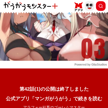
もっと読む
arrow_forward_ios
Powered by 
GliaStudios
Mute
第42話(1)の公開は終了しました
公式アプリ「マンガがうがう」で続きを読む
アラフォー社畜のゴーレムマスター