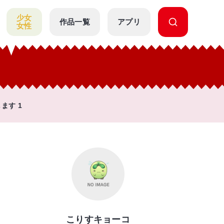
少女
作品一覧
アプリ
女性
ます 1
こりすキョーコ