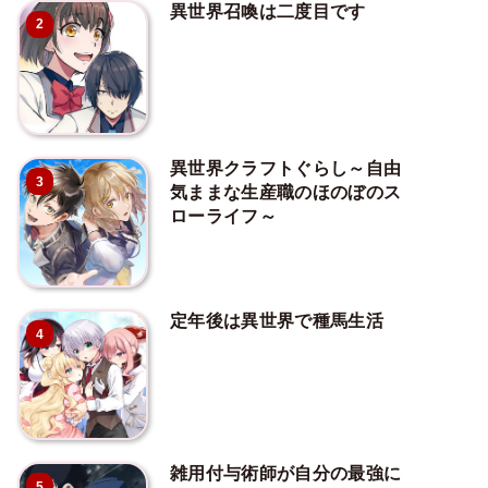
異世界召喚は二度目です
2
異世界クラフトぐらし～自由
3
気ままな生産職のほのぼのス
ローライフ～
定年後は異世界で種馬生活
4
雑用付与術師が自分の最強に
5