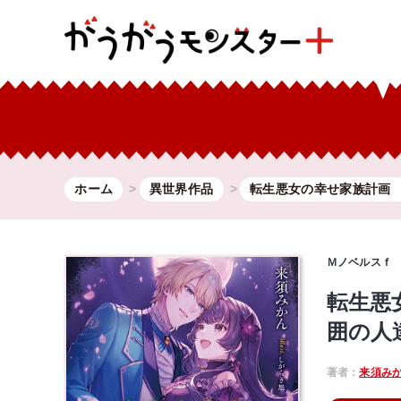
ホーム
異世界作品
転生悪女の幸せ家族計画 .
Ｍノベルスｆ
転生悪
囲の人
著者：
来須み