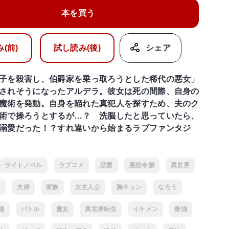
本を買う
(前)
試し読み(後)
シェア
子を殺害し、伯爵家を乗っ取ろうとした稀代の悪女」
されそうになったアルデラ。彼女は死の間際、自身の
魔術を発動。自身を陥れた真犯人を探すため、夫のク
術で操ろうとするが…？ 洗脳したと思っていたら、
溺愛だった！？すれ違いから始まるラブファンタジ
ライトノベル
ラブコメ
恋愛
悪役令嬢
異世界
ー
夫婦
家族
女主人公
胸キュン
なろう
婚
バトル
魔女
異世界転生
イケメン
最強