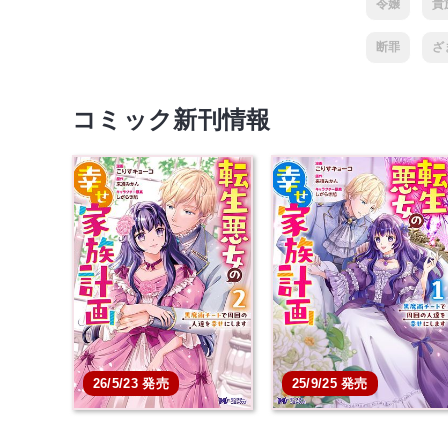
令嬢
貴
断罪
ざ
コミック新刊情報
26/5/23 発売
25/9/25 発売