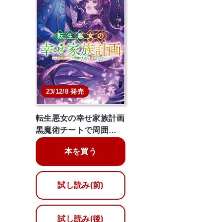
23/12/8 発売
転生悪女の幸せ家族計画
黒魔術チートで周囲…
本を買う
試し読み(前)
試し読み(後)