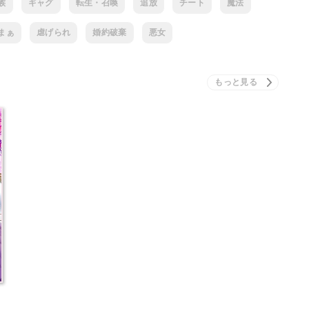
族
ギャグ
転生・召喚
追放
チート
魔法
まぁ
虐げられ
婚約破棄
悪女