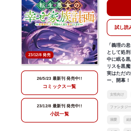
試し読み
「義理の息
として処刑
23/12/8 発売
中に眠る黒
リスを黒魔
実はただの
26/5/23
最新刊 発売中!!
ー、開幕！
コミックス一覧
女性向け
23/12/8
最新刊 発売中!!
ファンタジ
小説一覧
溺愛
結