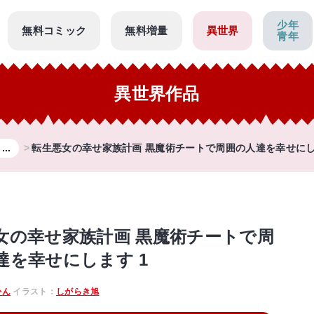
少年
無料コミック
無料増量
異世界
青年
異世界作品
..
転生悪女の幸せ家族計画 黒魔術チートで周囲の人達を幸せにし
女の幸せ家族計画 黒魔術チートで周
達を幸せにします 1
かん
イラスト：
しがらき旭