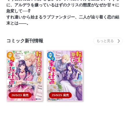
に、アルデラを嫌っているはずのクリスの態度がなぜか甘々に
急変して──⁉
すれ違いから始まるラブファンタジー、二人が辿り着く恋の結
末とは――。
コミック新刊情報
26/5/23 発売
25/9/25 発売