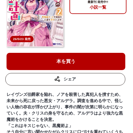
最新刊 発売中!!
小説一覧
26/5/23 発売
本を買う
シェア
レイヴンズ伯爵家を陥れ、ノアを殺害した真犯人を捜すため、
未来から死に戻った悪女・アルデラ。調査を進める中で、怪し
い人物の存在が浮かび上がり、事件の闇が次第に明らかになっ
ていく。夫・クリスの身を守るため、アルデラはより強力な黒
魔術をかけることを決意。
「これはキスじゃない、黒魔術よ」
そう自分に言い聞かせながらクリスに口づけを重ねていくうち