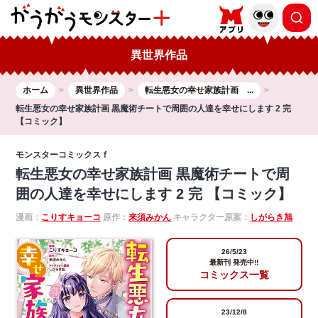
異世界作品
ホーム
異世界作品
転生悪女の幸せ家族計画 ...
転生悪女の幸せ家族計画 黒魔術チートで周囲の人達を幸せにします 2 完
【コミック】
モンスターコミックスｆ
転生悪女の幸せ家族計画 黒魔術チートで周
囲の人達を幸せにします 2 完 【コミック】
漫画：
こりすキョーコ
原作：
来須みかん
キャラクター原案：
しがらき旭
26/5/23
最新刊 発売中!!
コミックス一覧
23/12/8