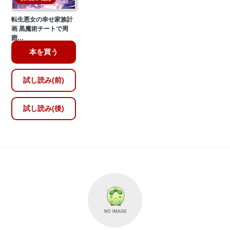
転生悪女の幸せ家族計
画 黒魔術チートで周
囲…
本を買う
試し読み(前)
試し読み(後)