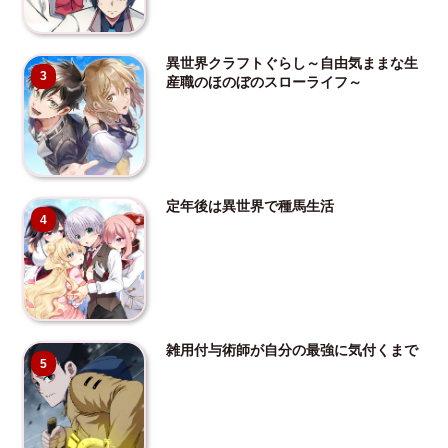
異世界クラフトぐらし～自由気ままな生
3
産職のほのぼのスローライフ～
定年後は異世界で種馬生活
4
雑用付与術師が自分の最強に気付くまで
5