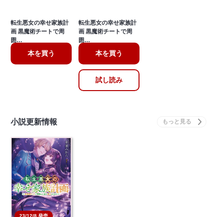
転生悪女の幸せ家族計
転生悪女の幸せ家族計
画 黒魔術チートで周
画 黒魔術チートで周
囲…
囲…
本を買う
本を買う
試し読み
小説更新情報
23/12/8 発売