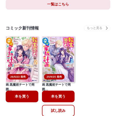
一覧はこちら
コミック新刊情報
26/5/23 発売
25/9/25 発売
転生悪女の幸せ家族計
転生悪女の幸せ家族計
画 黒魔術チートで周
画 黒魔術チートで周
囲…
囲…
本を買う
本を買う
試し読み