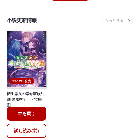
小説更新情報
23/12/8 発売
転生悪女の幸せ家族計
画 黒魔術チートで周
囲…
本を買う
試し読み(前)