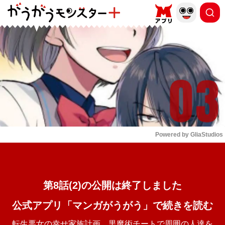
もっと読む
arrow_forward_ios
Powered by 
GliaStudios
Mute
第8話(2)の公開は終了しました
公式アプリ「マンガがうがう」で続きを読む
転生悪女の幸せ家族計画 黒魔術チートで周囲の人達を