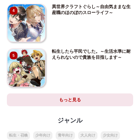
異世界クラフトぐらし～自由気ままな生
4
産職のほのぼのスローライフ～
転生したら平民でした。～生活水準に耐
5
えられないので貴族を目指します～
もっと見る
ジャンル
転生・召喚
少年向け
青年向け
大人向け
少女向け