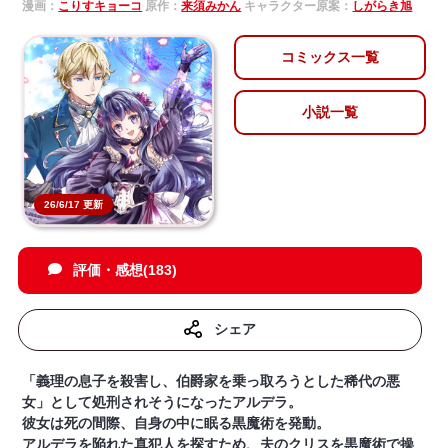
漫画：
こりすキョーコ
原作：
来須みかん
キャラクター原案：
しがらき旭
コミックス一覧
小説一覧
26/6/17 更新
評価・感想(183)
シェア
「義理の息子を殺害し、伯爵家を乗っ取ろうとした稀代の悪
女」として処刑されそうになったアルデラ。
彼女は死の間際、自身の中に眠る黒魔術を発動。
アルデラを陥れた真犯人を探すため、夫のクリスを黒魔術で操