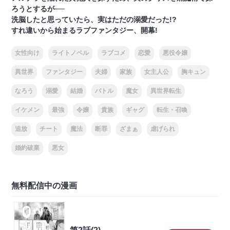
ろうとするが──
洗脳したと思っていたら、実はただの溺愛だった!?
すれ違いから始まるラブファンタジー、開幕!
女性向け
ライトノベル
ラブコメ
恋愛
悪役令嬢
異世界
ファンタジー
夫婦
家族
女主人公
胸キュン
なろう
溺愛
結婚
バトル
魔女
異世界転生
イケメン
最強
令嬢
貴族
ギャグ
転生・召喚
追放
チート
魔法
断罪
ざまぁ
虐げられ
婚約破棄
悪女
無料配信中の漫画