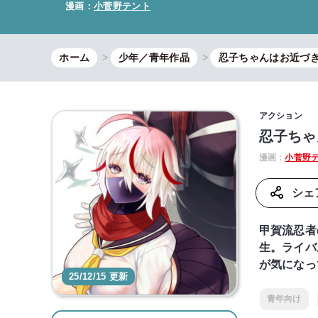
漫画：
小菅野テント
ホーム
少年／青年作品
忍子ちゃんはお近づ
アクション
忍子ちゃ
漫画：
小菅野
シェ
甲賀流忍者
生。ライバ
が気になっ
25/12/15 更新
青年向け