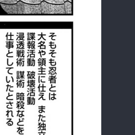
:692.15.691.34:rzdrzd.ydgzwzktg.oi