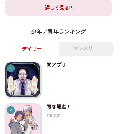
詳しく見る!!
少年／青年ランキング
マンスリー
デイリー
闇アプリ
1
青春爆走！
2
8/5 更新