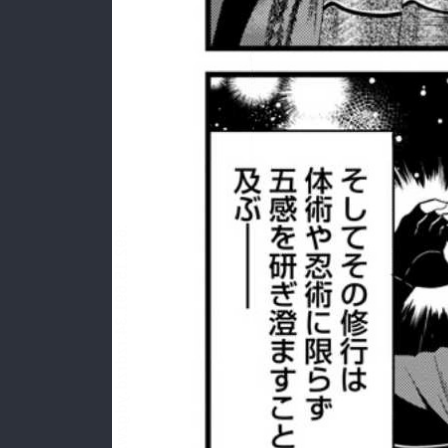
:692.15.691.34:rzdrzd.ydgzwzktg.oi